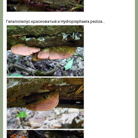
Гапалопилус красноватый и Hydropisphaera peziza...