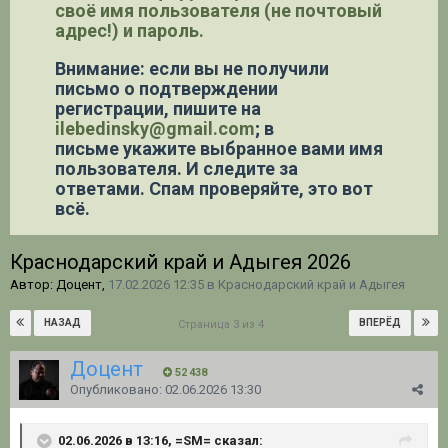
своё имя пользователя (не почтовый
адрес!) и пароль.
Внимание: если вы не получили
письмо о подтверждении
регистрации,
пишите на
ilebedinsky@gmail.com
; в
письме укажите выбранное вами имя
пользователя. И следите за
ответами. Спам проверяйте, это вот
всё.
Краснодарский край и Адыгея 2026
Автор: Доцент,
17.02.2026 12:35
в
Краснодарский край и Адыгея
НАЗАД
ВПЕРЁД
Страница 3 из 4
Доцент
52 438
Опубликовано:
02.06.2026 13:30
02.06.2026 в 13:16, =SM= сказал: