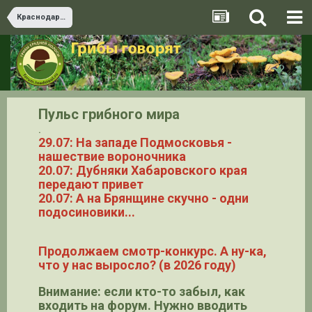
Краснодарский край и Адыгея
Пульс грибного мира
.
29.07: На западе Подмосковья -
нашествие вороночника
20.07: Дубняки Хабаровского края
передают привет
20.07: А на Брянщине скучно - одни
подосиновики...
Продолжаем смотр-конкурс. А ну-ка,
что у нас выросло? (в 2026 году)
Внимание: если кто-то забыл, как
входить на форум. Нужно вводить