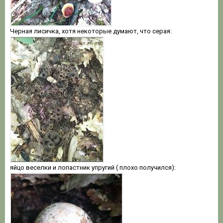
Черная лисичка, хотя некоторые думают, что серая:
яйцо веселки и лопастник упругий ( плохо получился):