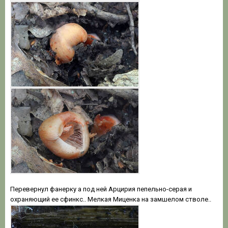
Перевернул фанерку а под ней Арцирия пепельно-серая и
охраняющий ее сфинкс.. Мелкая Миценка на замшелом стволе..