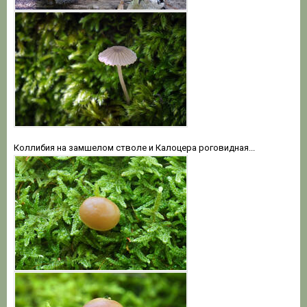
Коллибия на замшелом стволе и Калоцера роговидная...