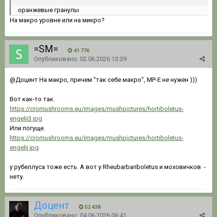
оранжевые гранулы
На макро уровне или на микро?
=SM=
41 776
Опубликовано:
02.06.2026 13:39
@Доцент
На макро, причем "так себе макро", MP-E не нужен )))
Вот как-то так.
https://cromushrooms.eu/images/mushpictures/hortiboletus-
engelii3.jpg
Или погуще.
https://cromushrooms.eu/images/mushpictures/hortiboletus-
engelii.jpg
у рубеллуса тоже есть. А вот у Rheubarbariboletus и моховичков -
нету.
Доцент
52 438
Опубликовано:
04.06.2026 06:41