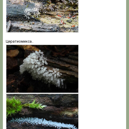
Цератиомикса..