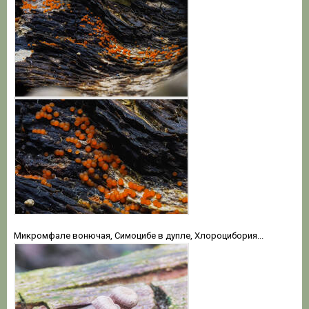
Микромфале вонючая, Симоцибе в дупле, Хлороцибория...