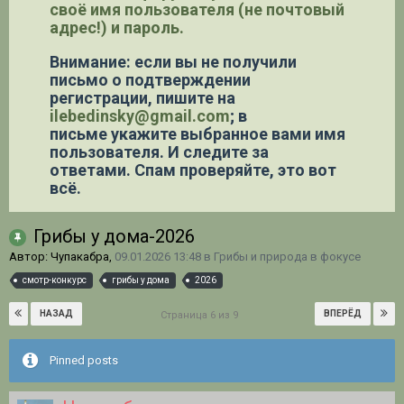
своё имя пользователя (не почтовый
адрес!) и пароль.
Внимание: если вы не получили
письмо о подтверждении
регистрации,
пишите на
ilebedinsky@gmail.com
; в
письме укажите выбранное вами имя
пользователя. И следите за
ответами. Спам проверяйте, это вот
всё.
Грибы у дома-2026
Автор: Чупакабра,
09.01.2026 13:48
в
Грибы и природа в фокусе
смотр-конкурс
грибы у дома
2026
НАЗАД
ВПЕРЁД
Страница 6 из 9
Pinned posts