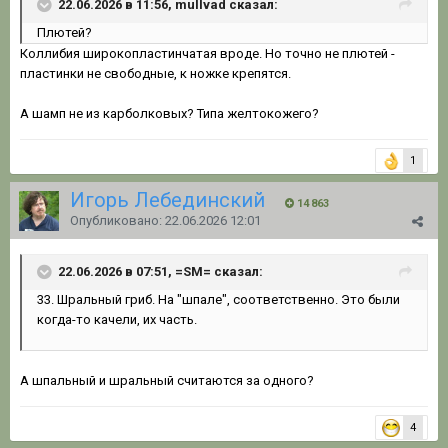
22.06.2026 в 11:56, mullvad сказал:
Плютей?
Коллибия широкопластинчатая вроде. Но точно не плютей -
пластинки не свободные, к ножке крепятся.
А шамп не из карболковых? Типа желтокожего?
1
Игорь Лебединский
14 863
Опубликовано:
22.06.2026 12:01
22.06.2026 в 07:51, =SM= сказал:
33. Шральный гриб. На "шпале", соответственно. Это были
когда-то качели, их часть.
А шпальный и шральный считаются за одного?
4