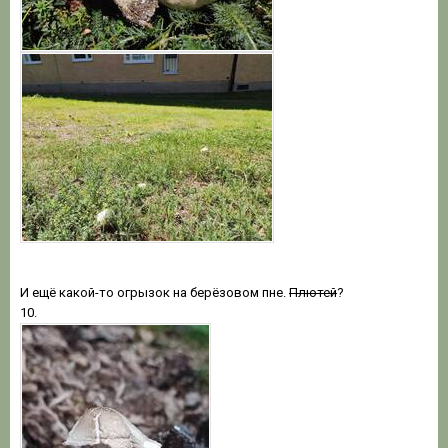
И ещё какой-то огрызок на берёзовом пне.
Плютей
?
10.