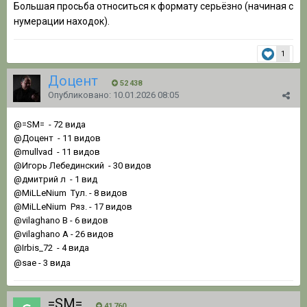
Большая просьба относиться к формату серьёзно (начиная с
нумерации находок).
1
Доцент
52 438
Опубликовано:
10.01.2026 08:05
@=SM=
- 72 вида
@Доцент
- 11 видов
@mullvad
- 11 видов
@Игорь Лебединский
- 30 видов
@дмитрий л
- 1 вид
@MiLLeNium
Тул. - 8 видов
@MiLLeNium
Ряз. - 17 видов
@vilaghano
B - 6 видов
@vilaghano
А - 26 видов
@Irbis_72
- 4 вида
@sae
- 3 вида
=SM=
41 760