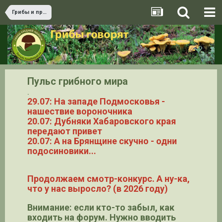
Грибы и природа в фокусе
Пульс грибного мира
.
29.07: На западе Подмосковья -
нашествие вороночника
20.07: Дубняки Хабаровского края
передают привет
20.07: А на Брянщине скучно - одни
подосиновики...
Продолжаем смотр-конкурс. А ну-ка,
что у нас выросло? (в 2026 году)
Внимание: если кто-то забыл, как
входить на форум. Нужно вводить