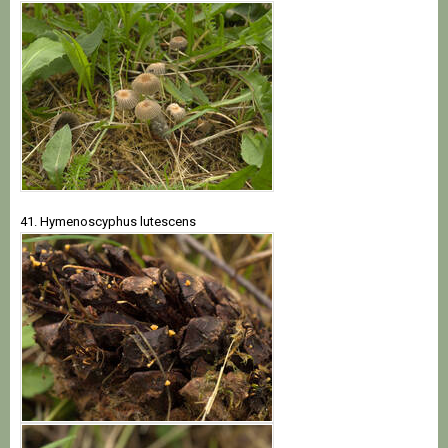
41. Hymenoscyphus lutescens