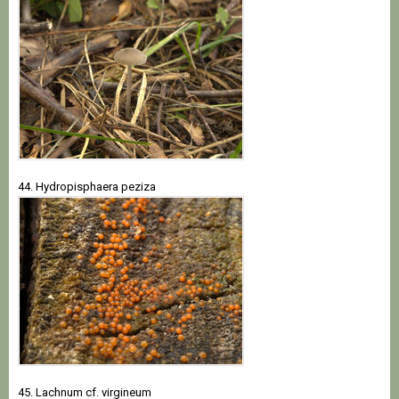
44. Hydropisphaera peziza
45. Lachnum cf. virgineum