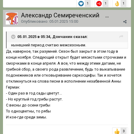
1
1
1
Александр Семиреченский
1 062
Опубликовано:
05.01.2025 15:00
05.01.2025 в 05:34, Дончанин сказал:
нынешний
период
считаю
межсезо
нье
м.
Да, наверное, так разумней. Сезон был закрыт в этом году в
конце ноября. Следующий открыт будет мясистыми строчками и
сморчками в конце апреля. А все, что между этими датами, не
грибной сбор, а своего рода развлечение, будь то выкапывание
подснежников или отковыривание саркосцифы. Так и хочется
откликнуться на слова песни в исполнении незабвенной Анны
Герман:
- Один раз в год сады цветут...
- Но круглый год грибы растут.
С весны до осени грибы
То одноцветны, то рябы
И кое-где среди зимы.
3