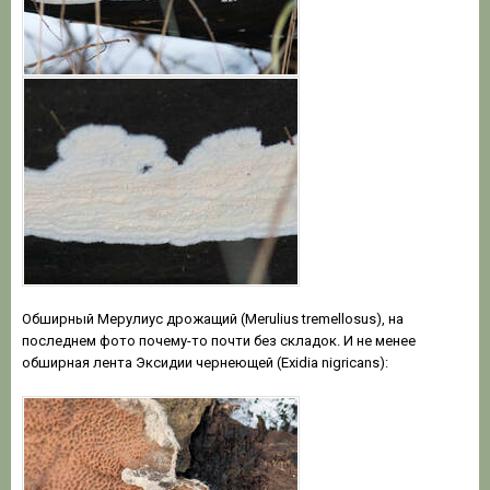
Обширный Мерулиус дрожащий (Merulius tremellosus), на
последнем фото почему-то почти без складок. И не менее
обширная лента Эксидии чернеющей (Exidia nigricans):