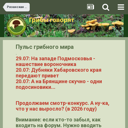
Рязанская область
Пульс грибного мира
.
29.07: На западе Подмосковья -
нашествие вороночника
20.07: Дубняки Хабаровского края
передают привет
20.07: А на Брянщине скучно - одни
подосиновики...
Продолжаем смотр-конкурс. А ну-ка,
что у нас выросло? (в 2026 году)
Внимание: если кто-то забыл, как
входить на форум. Нужно вводить