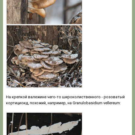
На крепкой валежине чего-то широколиственного - розоватый
кортициоид, похожий, например, на Granulobasidium vellereum: