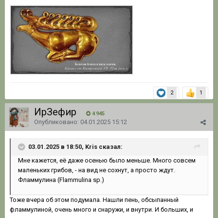
2
1
ИрЗефир
4 945
Опубликовано:
04.01.2025 15:12
03.01.2025 в 18:50, Kris сказал:
Мне
кажется, её даже осенью было меньше
.
Много совсем
маленьких грибов, - на
вид
не
сохнут, а просто ждут.
Фламмулина (Flammulina
s
p.)
Тоже вчера об этом подумала. Нашли пень, обсыпанный
фламмулиной, очень много и снаружи, и внутри. И больших, и