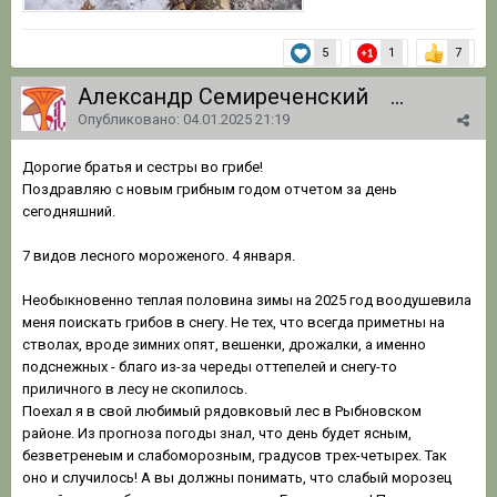
5
1
7
Александр Семиреченский
1 062
Опубликовано:
04.01.2025 21:19
Дорогие братья и сестры во грибе!
Поздравляю с новым грибным годом отчетом за день
сегодняшний.
7 видов лесного мороженого. 4 января.
Необыкновенно теплая половина зимы на 2025 год воодушевила
меня поискать грибов в снегу. Не тех, что всегда приметны на
стволах, вроде зимних опят, вешенки, дрожалки, а именно
подснежных - благо из-за череды оттепелей и снегу-то
приличного в лесу не скопилось.
Поехал я в свой любимый рядовковый лес в Рыбновском
районе. Из прогноза погоды знал, что день будет ясным,
безветренеым и слабоморозным, градусов трех-четырех. Так
оно и случилось! А вы должны понимать, что слабый морозец