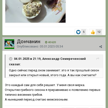
5
12
Дончанин
40 620
Опубликовано:
05.01.2025 05:34
04.01.2025 в 21:19, Александр Семиреченский
сказал:
Одно
сейчас перед сном занимает: это я так прошлый сезон
закрыл или открыл новый, этого года. А вы как счита
ет
е
?
Это каждый сам для себя решает. У меня своя мерка.
Открытие грибного сезона я приравниваю к появлению первых
типично весенних грибов.
А нынешний период считаю межсезоньем.