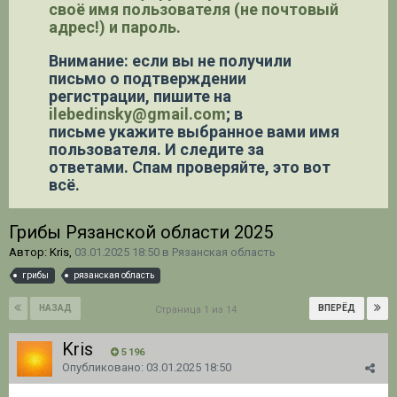
своё имя пользователя (не почтовый
адрес!) и пароль.
Внимание: если вы не получили
письмо о подтверждении
регистрации,
пишите на
ilebedinsky@gmail.com
; в
письме укажите выбранное вами имя
пользователя. И следите за
ответами. Спам проверяйте, это вот
всё.
Грибы Рязанской области 2025
Автор: Kris,
03.01.2025 18:50
в
Рязанская область
грибы
рязанская область
НАЗАД
ВПЕРЁД
Страница 1 из 14
Kris
5 196
Опубликовано:
03.01.2025 18:50