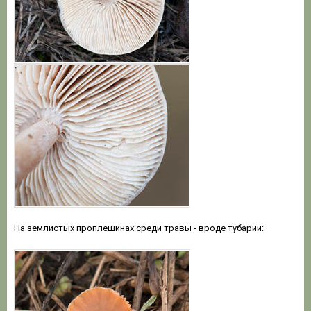
На землистых проплешинах среди травы - вроде тубарии: