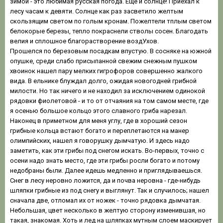
зимой - это любимая русская погода. Еще и солнце! Приехал к
лесу часам к девяти. Солнце как раз засветило желтым
скользящим светом по голым кронам. Пожелтели тплым светом
белокорые березы, тепло покраснели стволы сосен. Благодать
велия и сплошное благорастворение воздУхов.
Прошелся по березовым посадкам впустую. В сосняке на южной
опушке, среди слабо присыпанной свежим снежным пушком
хвоинок нашел пару мелких гигрофоров совершенно жалкого
вида. В ельнике блуждал долго, ожидая новогодней грибной
милости. Но так ничего и не находил за исключением одинокой
рядовки фиолетовой - и то от отчаяния на том самом месте, где
я осенью большое кольцо этого славного гриба нарезал.
Наконец в приметном для меня углу, где в хороший сезон
грибные кольца встают богато и переплетаются на манер
олимпийских, нашел я говорушку дымчатую. И здесь надо
заметить, как эти грибы под снегом искать. Во-первых, точно с
осени надо знать место, где эти грибы росли богато и потому
недобраны были. Далее идешь медленно и приглядываешься.
Снег в лесу неровно ложится, да и почва неровна - где-нибудь
шляпки грибные из под снегу и выглянут. Так и случилось; нашел
сначала две, отломал их от ножек - точно рядовка дымчатая.
Небольшая, цвет несколько в желтую сторону изменившая, но
такая, знакомая. Хоть и лед на шляпках мутным слоем маскирует