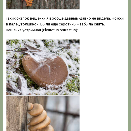
Таких охапок вёшенки я вообще давным-давно не видела. Ножки
в палец толщиной. Были ещё серотины - забыла снять.
Вёшенка устричная (Pleurotus ostreatus):