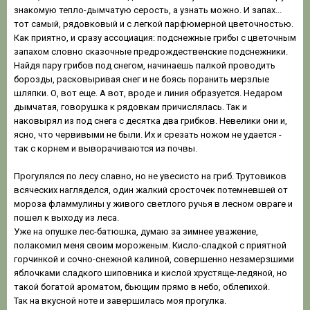
знакомую тепло-дымчатую серость, а узнать можно. И запах...
тот самый, рядовковый и с легкой парфюмерной цветочностью.
Как приятно, и сразу ассоциация: подснежные грибы с цветочным
запахом словно сказочные предрождественские подснежники.
Найдя пару грибов под снегом, начинаешь палкой проводить
борозды, расковыривая снег и не боясь поранить мерзлые
шляпки. О, вот еще. А вот, вроде и линия образуется. Недаром
дымчатая, говорушка к рядовкам причислялась. Так и
наковырял из под снега с десятка два грибков. Невелики они и,
ясно, что червивыми не были. Их и срезать ножом не удается -
так с корнем и выворачиваются из почвы.
Прогулялся по лесу славно, но не увесисто на гриб. Трутовиков
всяческих нагляделся, один жалкий сросточек потемневшей от
мороза фламмулины у живого светлого ручья в лесном овраге и
пошел к выходу из леса.
Уже на опушке лес-батюшка, думаю за зимнее уважение,
полакомил меня своим мороженым. Кисло-сладкой с приятной
горчинкой и сочно-снежной калиной, совершенно незамерзшими
яблочками сладкого шиповника и кислой хрустяще-ледяной, но
такой богатой ароматом, бьющим прямо в небо, облепихой.
Так на вкусной ноте и завершилась моя прогулка.