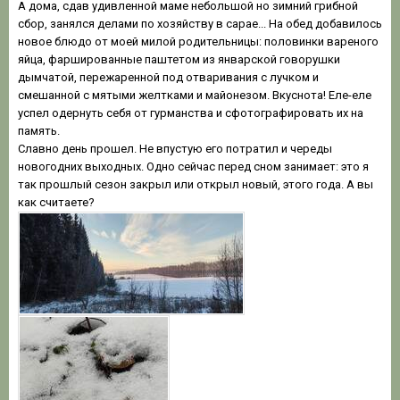
А дома, сдав удивленной маме небольшой но зимний грибной
сбор, занялся делами по хозяйству в сарае... На обед добавилось
новое блюдо от моей милой родительницы: половинки вареного
яйца, фаршированные паштетом из январской говорушки
дымчатой, пережаренной под отваривания с лучком и
смешанной с мятыми желтками и майонезом. Вкуснота! Еле-еле
успел одернуть себя от гурманства и сфотографировать их на
память.
Славно день прошел. Не впустую его потратил и череды
новогодних выходных. Одно сейчас перед сном занимает: это я
так прошлый сезон закрыл или открыл новый, этого года. А вы
как считаете?