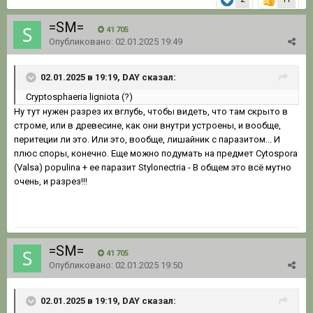
=SM=
41 705
Опубликовано:
02.01.2025 19:49
02.01.2025 в 19:19, DAY сказал:
Cryptosphaeria ligniota (?)
Ну тут нужен разрез их вглубь, чтобы видеть, что там скрыто в
строме, или в древесине, как они внутри устроены, и вообще,
перитеции ли это. Или это, вообще, лишайник с паразитом... И
плюс споры, конечно. Еще можно подумать на предмет Cytospora
(Valsa) populina + ее паразит Stylonectria - В общем это всё мутно
очень, и разрез!!!
=SM=
41 705
Опубликовано:
02.01.2025 19:50
02.01.2025 в 19:19, DAY сказал: