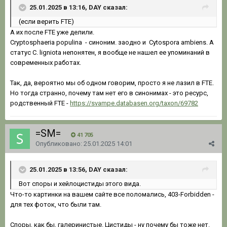
25.01.2025 в 13:16, DAY сказал:
(если верить FTE)
А их после FTЕ уже делили.
Cryptosphaeria populina - синоним. заодно и Cytospora ambiens. А
статус C. ligniota непонятен, я вообще не нашел ее упоминаний в
современных работах.
Так, да, вероятно мы об одном говорим, просто я не лазил в FTE.
Но тогда странно, почему там нет его в синонимах - это ресурс,
родственный FTE -
https://svampe.databasen.org/taxon/69782
=SM=
41 705
Опубликовано:
25.01.2025 14:01
25.01.2025 в 13:56, DAY сказал:
Вот споры и хейлоцистиды этого вида.
Что-то картинки на вашем сайте все поломались, 403-Forbidden -
для тех фоток, что были там.
Споры, как бы, галеринистые. Цистиды - ну почему бы тоже нет.