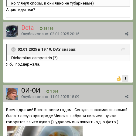
но глянул споры, и они явно не тубариевые)
А цистиды чьи?
Deta
38 186
Опубликовано:
02.01.2025 20:15
02.01.2025 в 19:19, DAY сказал:
Dichomitus campestris (?)
Я бы поддержала.
1
ОЙ-ОЙ
1 054
Опубликовано:
11.01.2025 18:09
Всем здравия! Всех с новым годом! Сегодня знакомая знакомой
была в лесу в пригороде Минска.. набрали лисичек.. ну как
говорится за что купил )) удалось выклянчить одно фото )