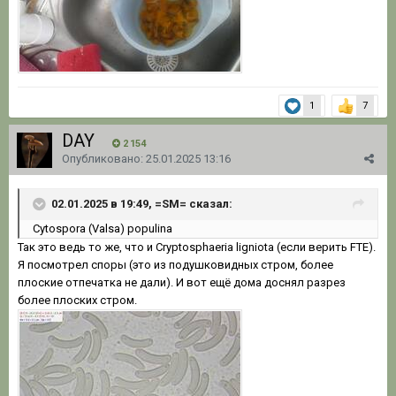
1
7
DAY
2 154
Опубликовано:
25.01.2025 13:16
02.01.2025 в 19:49, =SM= сказал:
Cytospora (Valsa) populina
Так это ведь то же, что и Cryptosphaeria ligniota (если верить FTE).
Я посмотрел споры (это из подушковидных стром, более
плоские отпечатка не дали). И вот ещё дома доснял разрез
более плоских стром.