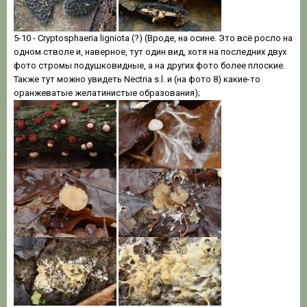
5-10 - Cryptosphaeria ligniota (?) (Вроде, на осине. Это всё росло на
одном стволе и, наверное, тут один вид, хотя на последних двух
фото стромы подушковидные, а на других фото более плоские.
Также тут можно увидеть Nectria s.l. и (на фото 8) какие-то
оранжеватые желатинистые образования);