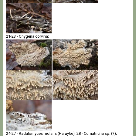
21-23 - Onygena corvina;
24-27 - Radulomyces molaris (На дубе); 28 - Comatricha sp. (?);