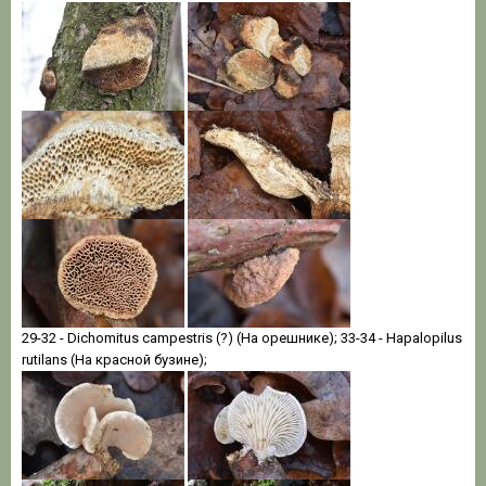
29-32 - Dichomitus campestris (?) (На орешнике); 33-34 - Hapalopilus
rutilans (На красной бузине);