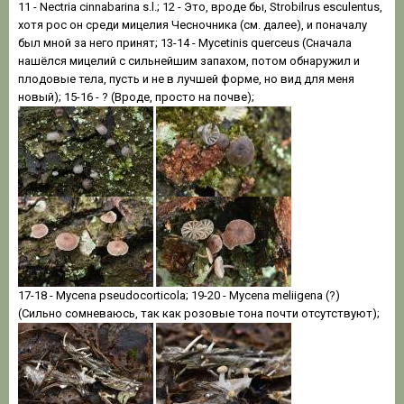
11 - Nectria cinnabarina s.l.; 12 - Это, вроде бы, Strobilrus esculentus,
хотя рос он среди мицелия Чесночника (см. далее), и поначалу
был мной за него принят; 13-14 - Mycetinis querceus (Сначала
нашёлся мицелий с сильнейшим запахом, потом обнаружил и
плодовые тела, пусть и не в лучшей форме, но вид для меня
новый); 15-16 - ? (Вроде, просто на почве);
17-18 - Mycena pseudocorticola; 19-20 - Mycena meliigena (?)
(Сильно сомневаюсь, так как розовые тона почти отсутствуют);