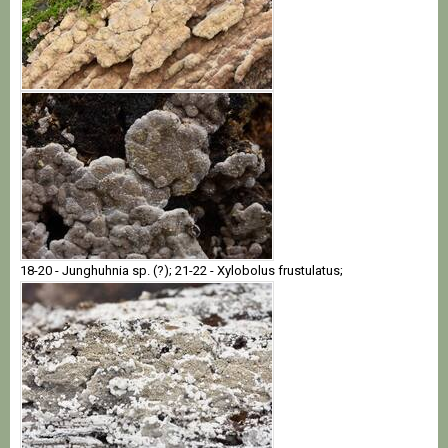
18-20 - Junghuhnia sp. (?); 21-22 - Xylobolus frustulatus;