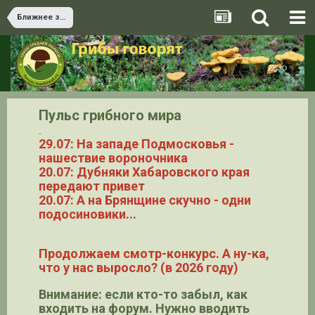
Ближнее зарубежье
Пульс грибного мира
.
29.07: На западе Подмосковья -
нашествие вороночника
20.07: Дубняки Хабаровского края
передают привет
20.07: А на Брянщине скучно - одни
подосиновики...
Продолжаем смотр-конкурс. А ну-ка,
что у нас выросло? (в 2026 году)
Внимание: если кто-то забыл, как
входить на форум. Нужно вводить