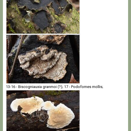
13-16 - Biscogniauxia granmoi (?); 17 - Podofomes mollis;