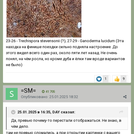
23-26 - Trechispora stevensonii (?); 27-29 - Ganoderma lucidum (Эта
находка на финише поездки сильно подняла настроение. До
этого видел всего один раз, около пяти лет назад. Не очень
понял, на чём росла, но кроме дуба и ёлки там вроде вариантов
не было)
1
9
=SM=
41 705
Опубликовано:
25.01.2025 18:32
25.01.2025 в 16:35, DAY сказал:
Да, превью почему-то перестали отображаться. Не знаю, в
чём дело.
там не превью сломались, а при открытии картинки с вашего