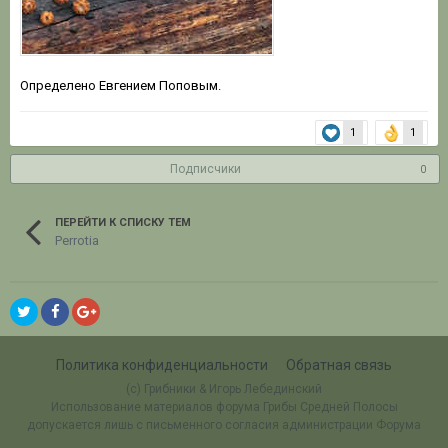
Определено Евгением Поповым.
1
1
Подписчики
0
ПЕРЕЙТИ К СПИСКУ ТЕМ
Perrotia
Политика конфиденциальности
Обратная связь
(c) Грибники & Игорь Лебединский
Использование материалов форума Грибы Средней Полосы
допускается лишь с письменного согласия администрации Форума