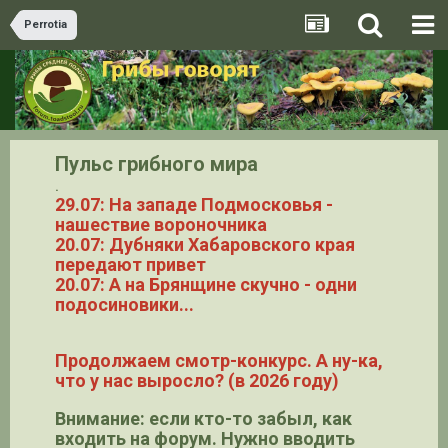
Perrotia
Пульс грибного мира
.
29.07: На западе Подмосковья -
нашествие вороночника
20.07: Дубняки Хабаровского края
передают привет
20.07: А на Брянщине скучно - одни
подосиновики...
Продолжаем смотр-конкурс. А ну-ка,
что у нас выросло? (в 2026 году)
Внимание: если кто-то забыл, как
входить на форум. Нужно вводить