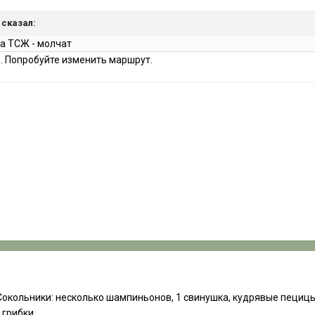
a сказал:
ла ТСЖ - молчат
о. Попробуйте изменить маршрут.
Сокольники: несколько шампиньонов, 1 свинушка, кудрявые пецицы 
 грибки.