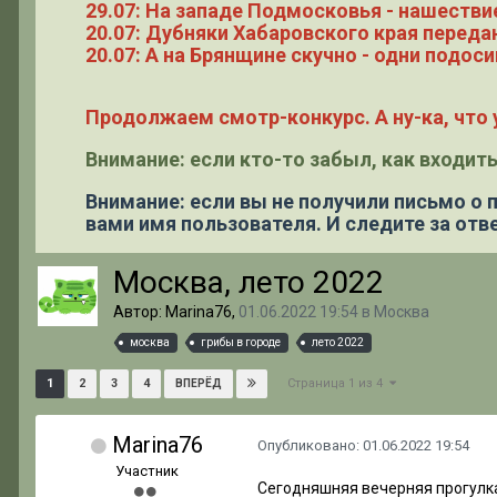
29.07: На западе Подмосковья - нашестви
20.07: Дубняки Хабаровского края переда
20.07: А на Брянщине скучно - одни подоси
Продолжаем смотр-конкурс. А ну-ка, что у
Внимание: если кто-то забыл, как входить
Внимание: если вы не получили письмо о
вами имя пользователя. И следите за отве
Москва, лето 2022
Автор: Marina76,
01.06.2022 19:54
в
Москва
москва
грибы в городе
лето 2022
Страница 1 из 4
1
2
3
4
ВПЕРЁД
Marina76
Опубликовано:
01.06.2022 19:54
Участник
Сегодняшняя вечерняя прогулка