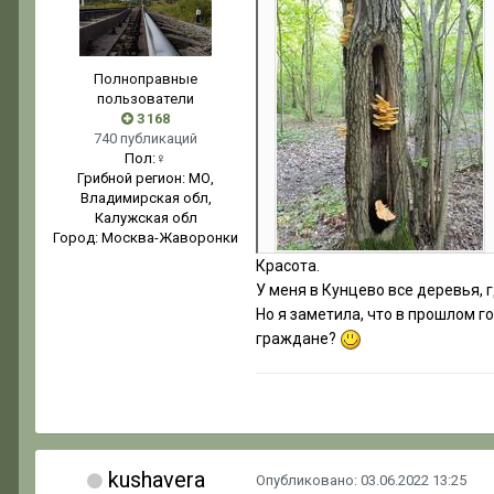
Полноправные
пользователи
3 168
740 публикаций
Пол:
♀
Грибной регион:
МО,
Владимирская обл,
Калужская обл
Город:
Москва-Жаворонки
Красота.
У меня в Кунцево все деревья, 
Но я заметила, что в прошлом г
граждане?
kushavera
Опубликовано:
03.06.2022 13:25