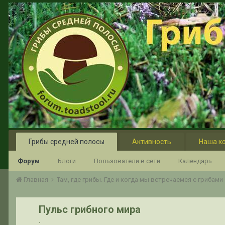
Грибы средней полосы
Активность
Наша к
Форум
Блоги
Пользователи в сети
Календарь
Главная
Там, где грибы. Где и когда мы встречаемся с грибами
Пульс грибного мира
.