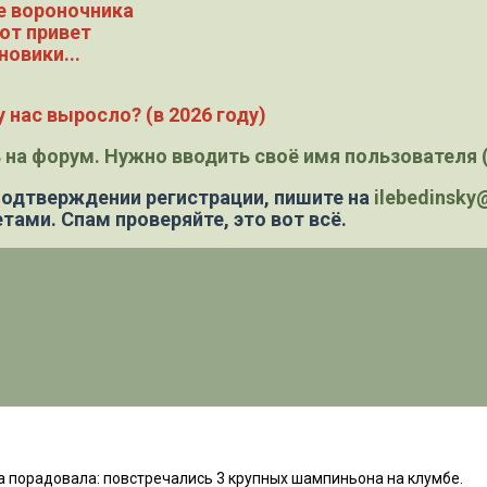
е вороночника
ют привет
новики...
 нас выросло? (в 2026 году)
 на форум. Нужно вводить своё имя пользователя (
 подтверждении регистрации,
пишите на
ilebedinsk
тами. Спам проверяйте, это вот всё.
 порадовала: повстречались 3 крупных шампиньона на клумбе.