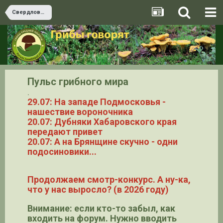
Свердловская область
Пульс грибного мира
.
29.07: На западе Подмосковья -
нашествие вороночника
20.07: Дубняки Хабаровского края
передают привет
20.07: А на Брянщине скучно - одни
подосиновики...
Продолжаем смотр-конкурс. А ну-ка,
что у нас выросло? (в 2026 году)
Внимание: если кто-то забыл, как
входить на форум. Нужно вводить