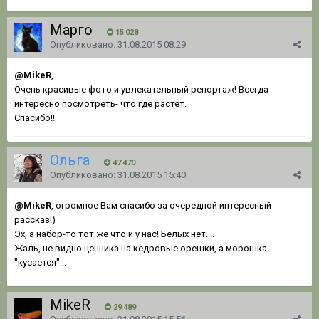
Марго
15 028
Опубликовано:
31.08.2015 08:29
@MikeR
,
Очень красивые фото и увлекательный репортаж! Всегда
интересно посмотреть- что где растет.
Спасибо!!
Ольга
47 470
Опубликовано:
31.08.2015 15:40
@MikeR
, огромное Вам спасибо за очередной интересный
рассказ!)
Эх, а набор-то тот же что и у нас! Белых нет....
Жаль, не видно ценника на кедровые орешки, а морошка
"кусается"...
MikeR
29 489