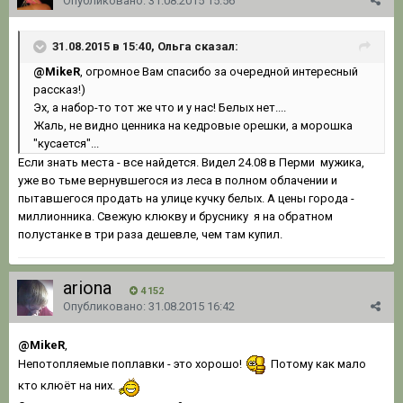
Опубликовано:
31.08.2015 15:56
31.08.2015 в 15:40, Ольга сказал:
@MikeR
, огромное Вам спасибо за очередной интересный
рассказ!)
Эх, а набор-то тот же что и у нас! Белых нет....
Жаль, не видно ценника на кедровые орешки, а морошка
"кусается"...
Если знать места - все найдется. Видел 24.08 в Перми мужика,
уже во тьме вернувшегося из леса в полном облачении и
пытавшегося продать на улице кучку белых. А цены города -
миллионника. Свежую клюкву и бруснику я на обратном
полустанке в три раза дешевле, чем там купил.
ariona
4 152
Опубликовано:
31.08.2015 16:42
@MikeR
,
Непотопляемые поплавки - это хорошо!
Потому как мало
кто клюёт на них.