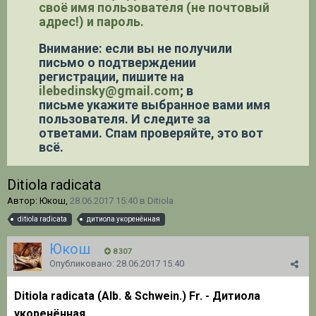
своё имя пользователя (не почтовый
адрес!) и пароль.
Внимание: если вы не получили
письмо о подтверждении
регистрации,
пишите на
ilebedinsky@gmail.com
; в
письме укажите выбранное вами имя
пользователя. И следите за
ответами. Спам проверяйте, это вот
всё.
Ditiola radicata
Автор: Юкош,
28.06.2017 15:40
в
Ditiola
ditiola radicata
дитиола укоренённая
Юкош
8 307
Опубликовано:
28.06.2017 15:40
Ditiola radicata (Alb. & Schwein.) Fr. - Дитиола
укоренённая