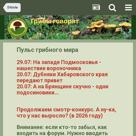
Ditiola
Пульс грибного мира
.
29.07: На западе Подмосковья -
нашествие вороночника
20.07: Дубняки Хабаровского края
передают привет
20.07: А на Брянщине скучно - одни
подосиновики...
Продолжаем смотр-конкурс. А ну-ка,
что у нас выросло? (в 2026 году)
Внимание: если кто-то забыл, как
входить на форум. Нужно вводить