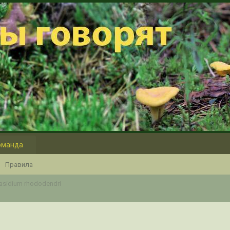
оманда
Правила
asidium rhododendri