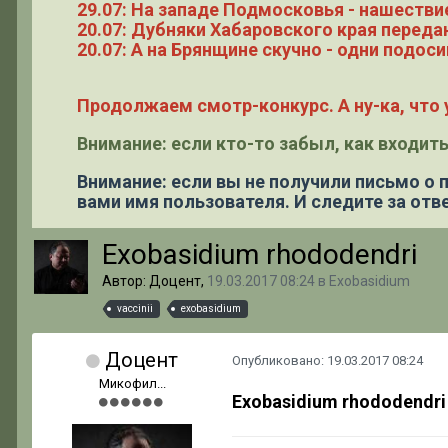
29.07: На западе Подмосковья - нашестви
20.07: Дубняки Хабаровского края переда
20.07: А на Брянщине скучно - одни подоси
Продолжаем смотр-конкурс. А ну-ка, что у
Внимание: если кто-то забыл, как входить
Внимание: если вы не получили письмо о
вами имя пользователя. И следите за отве
Exobasidium rhododendri
Автор: Доцент,
19.03.2017 08:24
в
Exobasidium
vaccinii
exobasidium
Доцент
Опубликовано:
19.03.2017 08:24
Микофил...
Exobasidium rhododendri