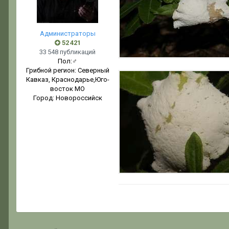
Администраторы
52 421
33 548 публикаций
Пол:
♂
Грибной регион:
Северный
Кавказ, Краснодарье,Юго-
восток МО
Город:
Новороссийск