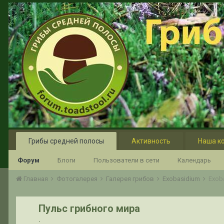
Грибы средней полосы
Активность
Наша к
Форум
Блоги
Пользователи в сети
Календарь
Главная
Фотогалерея
Галерея грибов
Exobasidium
Exob
Пульс грибного мира
.