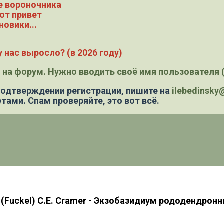
е вороночника
ют привет
новики...
 нас выросло? (в 2026 году)
 на форум. Нужно вводить своё имя пользователя (
 подтверждении регистрации,
пишите на
ilebedinsk
тами. Спам проверяйте, это вот всё.
 (Fuckel) C.E. Cramer - Экзобазидиум рододендрон