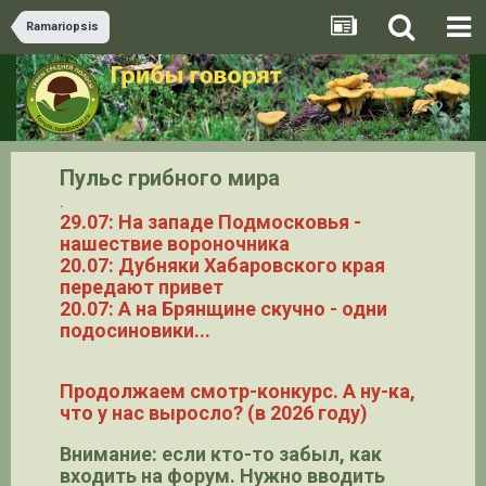
Ramariopsis
Пульс грибного мира
.
29.07: На западе Подмосковья -
нашествие вороночника
20.07: Дубняки Хабаровского края
передают привет
20.07: А на Брянщине скучно - одни
подосиновики...
Продолжаем смотр-конкурс. А ну-ка,
что у нас выросло? (в 2026 году)
Внимание: если кто-то забыл, как
входить на форум. Нужно вводить