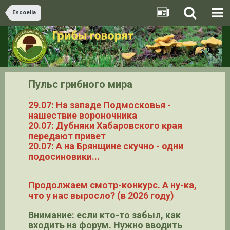
Encoelia
Пульс грибного мира
.
29.07: На западе Подмосковья -
нашествие вороночника
20.07: Дубняки Хабаровского края
передают привет
20.07: А на Брянщине скучно - одни
подосиновики...
Продолжаем смотр-конкурс. А ну-ка,
что у нас выросло? (в 2026 году)
Внимание: если кто-то забыл, как
входить на форум. Нужно вводить