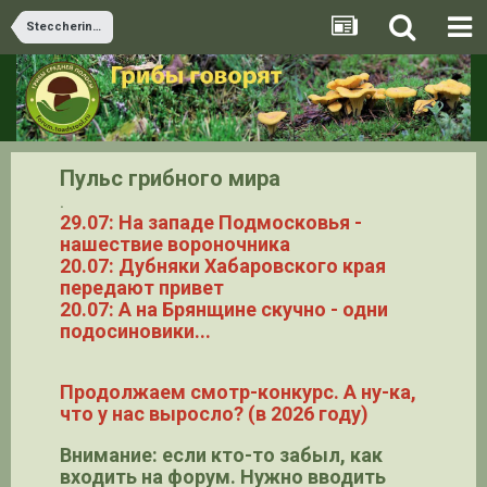
Steccherinum
Пульс грибного мира
.
29.07: На западе Подмосковья -
нашествие вороночника
20.07: Дубняки Хабаровского края
передают привет
20.07: А на Брянщине скучно - одни
подосиновики...
Продолжаем смотр-конкурс. А ну-ка,
что у нас выросло? (в 2026 году)
Внимание: если кто-то забыл, как
входить на форум. Нужно вводить