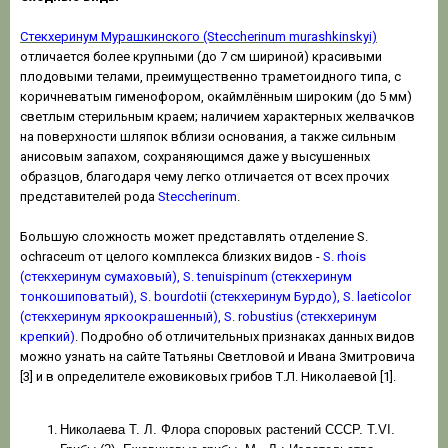
Стекхеринум Мурашкинского (Steccherinum murashkinskyi)
отличается более крупными (до 7 см шириной) красивыми
плодовыми телами, преимущественно траметоидного типа, с
коричневатым гименофором, окаймлённым широким (до 5 мм)
светлым стерильным краем; наличием характерных желвачков
на поверхности шляпок вблизи основания, а также сильным
анисовым запахом, сохраняющимся даже у высушенных
образцов, благодаря чему легко отличается от всех прочих
представителей рода
Steccherinum
.
Большую сложность может представлять отделение S.
ochraceum от целого комплекса близких видов -
S. rhois
(стекхеринум сумаховый), S. tenuispinum (стекхеринум
тонкошиповатый), S. bourdotii (стекхеринум Бурдо), S. laeticolor
(стекхеринум яркоокрашенный), S. robustius (стекхеринум
крепкий)
. Подробно об отличительных признаках данных видов
можно узнать на сайте Татьяны Светловой и Ивана Змитровича
[3] и в определителе ежовиковых грибов Т.Л. Николаевой [1].
Николаева Т. Л. Флора споровых растений СССР. Т.VI.