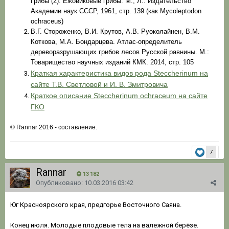
Грибы (2). Ежовиковые грибы. М., Л.: Издательство
Академии наук СССР, 1961, стр. 139 (как Mycoleptodon
ochraceus)
В.Г. Стороженко, В.И. Крутов, А.В. Руоколайнен, В.М.
Коткова, М.А. Бондарцева. Атлас-определитель
дереворазрушающих грибов лесов Русской равнины. М.:
Товарищество научных изданий КМК. 2014, стр. 105
Краткая характеристика видов рода Steccherinum
на
сайте Т.В. Светловой и И. В. Змитровича
Краткое описание Steccherinum ochraceum
на сайте
ГКО
© Rannar 2016 - составление.
7
Rannar
13 182
Опубликовано:
10.03.2016 03:42
Юг Красноярского края, предгорье Восточного Саяна.
Конец июля. Молодые плодовые тела на валежной берёзе.