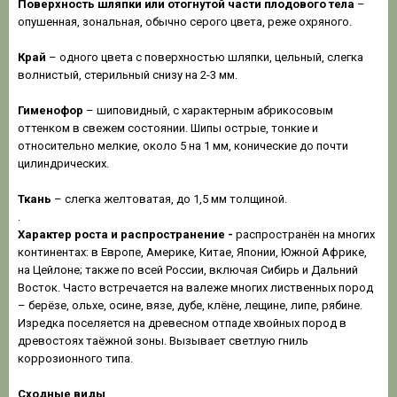
Поверхность шляпки
или отогнутой части плодового тела
–
опушенная, зональная, обычно серого цвета, реже охряного.
Край
– одного цвета с поверхностью шляпки, цельный, слегка
волнистый, стерильный снизу на 2-3 мм.
Гименофор
– шиповидный, с характерным абрикосовым
оттенком в свежем состоянии. Шипы острые, тонкие и
относительно мелкие, около 5 на 1 мм, конические до почти
цилиндрических.
Ткань
– слегка желтоватая, до 1,5 мм толщиной.
.
Характер роста и распространение -
распространён на многих
континентах: в Европе, Америке, Китае, Японии, Южной Африке,
на Цейлоне; также по всей России, включая Сибирь и Дальний
Восток. Часто встречается на валеже многих лиственных пород
– берёзе, ольхе, осине, вязе, дубе, клёне, лещине, липе, рябине.
Изредка поселяется на древесном отпаде хвойных пород в
древостоях таёжной зоны. Вызывает светлую гниль
коррозионного типа.
Сходные виды