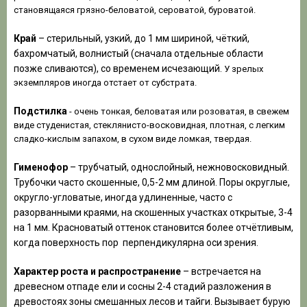
становящаяся грязно-беловатой, сероватой, буроватой.
Край
– стерильный, узкий, до 1 мм шириной, чёткий,
бахромчатый, волнистый (сначала отдельные области
позже сливаются), со временем исчезающий.
У зрелых
экземпляров иногда отстает от субстрата.
Подстилка
- очень тонкая, беловатая или розоватая, в свежем
виде студенистая, стеклянисто-восковидная, плотная, с легким
сладко-кислым запахом, в сухом виде ломкая, твердая.
Гименофор
– трубчатый, однослойный, нежновосковидный.
Трубочки часто скошенные, 0,5-2 мм длиной. Поры округлые,
округло-угловатые, иногда удлиненные, часто с
разорванными краями, на скошенных участках открытые, 3-4
на 1 мм. Красноватый оттенок становится более отчётливым,
когда поверхность пор перпендикулярна оси зрения.
Характер роста и распространение
– встречается на
древесном отпаде ели и сосны 2-4 стадий разложения в
древостоях зоны смешанных лесов и тайги. Вызывает бурую