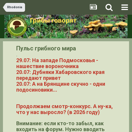
Rhodonia
Пульс грибного мира
.
29.07: На западе Подмосковья -
нашествие вороночника
20.07: Дубняки Хабаровского края
передают привет
20.07: А на Брянщине скучно - одни
подосиновики...
Продолжаем смотр-конкурс. А ну-ка,
что у нас выросло? (в 2026 году)
Внимание: если кто-то забыл, как
входить на форум. Нужно вводить