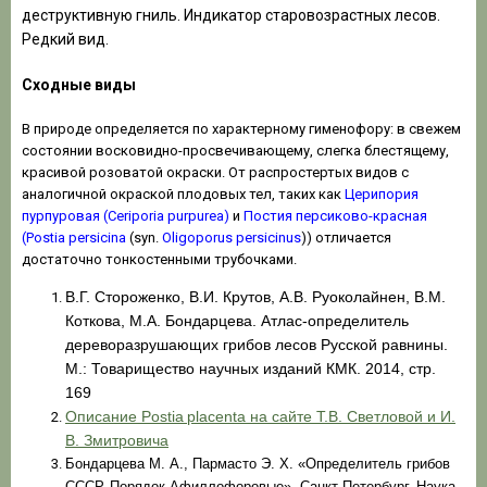
деструктивную гниль. Индикатор старовозрастных лесов.
Редкий вид.
Сходные виды
В природе определяется по характерному гименофору: в свежем
состоянии восковидно-просвечивающему, слегка блестящему,
красивой розоватой окраски. От распростертых видов с
аналогичной окраской плодовых тел, таких как
Церипория
пурпуровая (Ceriporia purpurea)
и
Постия персиково-красная
(Postia persicina
(syn.
Oligoporus persicinus
)) отличается
достаточно тонкостенными трубочками.
В.Г. Стороженко, В.И. Крутов, А.В. Руоколайнен, В.М.
Коткова, М.А. Бондарцева. Атлас-определитель
дереворазрушающих грибов лесов Русской равнины.
М.: Товарищество научных изданий КМК. 2014, стр.
169
Описание Post
ia
placenta
на сайте Т.В. Светловой и И.
В. Змитровича
Бондарцева М. А., Пармасто Э. Х. «Определитель грибов
СССР. Порядок Афиллофоровые», Санкт-Петербург, Наука,