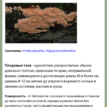
Синонимы
:
Postia placenta, Oligoporus placentus
Плодовые тела
- однолетние, распростертые, обычно
довольно толстые, приросшие по краю, неправильной
формы, сливающиеся и достигающие длины 40 и более см,
ширины 8-12 см, мягкие до упругих и водянисто-сочные в
свежем состоянии, жесткие в сухом.
Поверхность
- от беловатой с розовато-оранжевым оттенком
до ярко-лососево-розовой, изредка кремово-белой без
розоватых тонов
,
часто выцветающая при высушивании и