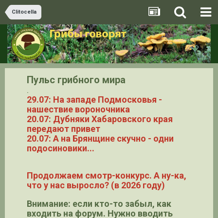
Clitocella
Пульс грибного мира
.
29.07: На западе Подмосковья -
нашествие вороночника
20.07: Дубняки Хабаровского края
передают привет
20.07: А на Брянщине скучно - одни
подосиновики...
Продолжаем смотр-конкурс. А ну-ка,
что у нас выросло? (в 2026 году)
Внимание: если кто-то забыл, как
входить на форум. Нужно вводить