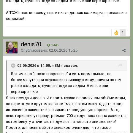
охладить, лучше в воде со льдом. А иначе они переваренные.
А ТСЖ плюс ко всему, еще и выглядят как кальмары, нарезанные
соломкой.
1
denis70
3 445
Опубликовано:
02.06.2026 15:25
02.06.2026 в 14:00, =SM= сказал:
Вот именно "плохо сваренные" и есть нормальные - не
более минуты при опускании в кипящую воду, причем потом
резко охладить, лучше в воде со льдом. А иначе они
переваренные.
Я так всегда и делаю. И варить нужно в приличном объёме воды,
по паре штук в крутом кипятке 1мин., потом вынуть, дать снова
интенсивно закипеть и закидывать следующую порцию. А то,
некоторые кинут сразу граммов 700 и ждут пока снова закипит, а
потом минуту отсчитают и думают - а чего это они жесткие?
Просто, для меня всё это слишком очевидно - что такое