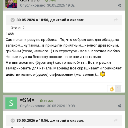
3 445
Опубликовано:
30.05.2026 19:02
30.05.2026 в 18:56, дмитрий л сказал:
Это он?
146%.
Сам пока ни разу не пробовал. То, что собрал сегодня обладало
запахом... ну таким... в принципе, приятным... немног древесным,
грибным (тоже, немного...) По структуре - моё! Я плотное люблю.
Но очень уж на Вешенку похоже... внешне и тактильно.
А я пытаюсь его (Буратину) как то полюбить... Вот, и решил
замариновать для начала. Маринад всё скрашивает и примиряет
действительное (сущее) с эфемерным (желаемым)...
1
=SM=
41 754
Опубликовано:
30.05.2026 19:08
30.05.2026 в 18:56, дмитрий л сказал: