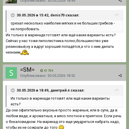
Опубликовано:
30.05.2026 18:49
30.05.2026 в 15:42, denis70 сказал:
срезал несколько наиболее мягких и не больших грибков -
на попробовать.
Их только в маринаде готовят или ещё какие варианты есть?
Сейчас у нас тоже пилолистника полно,большинство уже
резиновый,ну а вдруг хороший попадётся,а что с ним делать
незнаем
=SM=
41 754
Опубликовано:
30.05.2026 18:52
30.05.2026 в 18:49, дмитрий л сказал:
Их только в маринаде готовят или ещё какие варианты
есть?
Да они офигительно вкусные просто жареные, или в супе, да в
любом виде, и ароматные, и мясо плотное и приятное. Если речь
о бокаловидном. На маринад это еще умудриться набрать надо,
чтобы их не сожрали до того