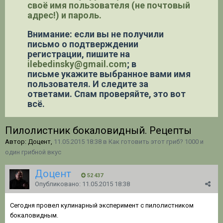
своё имя пользователя (не почтовый
адрес!) и пароль.
Внимание: если вы не получили
письмо о подтверждении
регистрации,
пишите на
ilebedinsky@gmail.com
; в
письме укажите выбранное вами имя
пользователя. И следите за
ответами. Спам проверяйте, это вот
всё.
Пилолистник бокаловидный. Рецепты
Автор: Доцент,
11.05.2015 18:38
в
Как готовить этот гриб? 1000 и
один грибной вкус
Доцент
52 437
Опубликовано:
11.05.2015 18:38
Сегодня провел кулинарный эксперимент с пилолистником
бокаловидным.