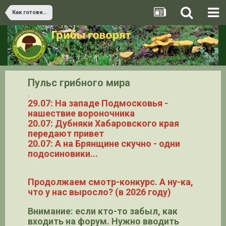
Как готовить этот гриб? 1000 и один грибной вкус
Пульс грибного мира
.
29.07: На западе Подмосковья -
нашествие вороночника
20.07: Дубняки Хабаровского края
передают привет
20.07: А на Брянщине скучно - одни
подосиновики...
Продолжаем смотр-конкурс. А ну-ка,
что у нас выросло? (в 2026 году)
Внимание: если кто-то забыл, как
входить на форум. Нужно вводить