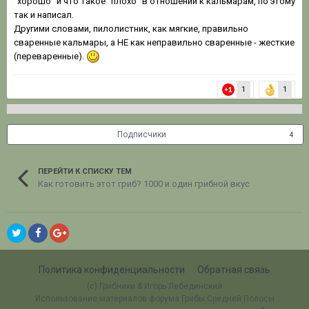
"хорошо" и что такое "плохо" в отношении к кальмарам, по этому
так и написал.
Другими словами, пилолистник, как мягкие, правильно
сваренные кальмары, а НЕ как неправильно сваренные - жесткие
(переваренные).
1
1
Подписчики
4
ПЕРЕЙТИ К СПИСКУ ТЕМ
Как готовить этот гриб? 1000 и один грибной вкус
Политика конфиденциальности
Обратная связь
(c) Грибники & Игорь Лебединский
Использование материалов форума Грибы Средней Полосы