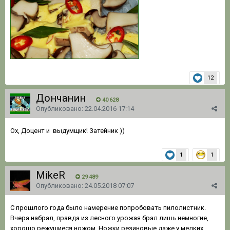
12
Дончанин
40 628
Опубликовано:
22.04.2016 17:14
Ох, Доцент и выдумщик! Затейник ))
1
1
MikeR
29 489
Опубликовано:
24.05.2018 07:07
С прошлого года было намерение попробовать пилолистник.
Вчера набрал, правда из лесного урожая брал лишь немногие,
хорошо режущиеся ножом. Ножки резиновые даже у мелких