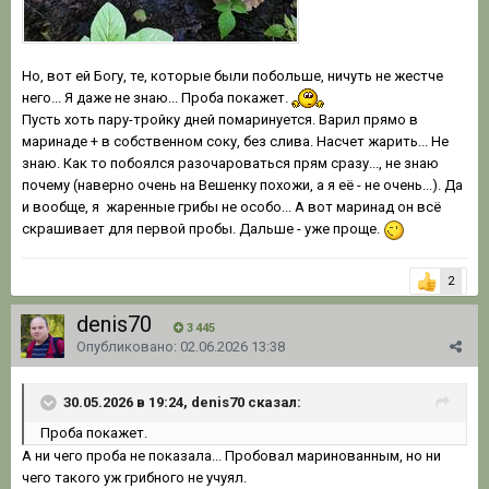
Но, вот ей Богу, те, которые были побольше, ничуть не жестче
него... Я даже не знаю... Проба покажет.
Пусть хоть пару-тройку дней помаринуется. Варил прямо в
маринаде + в собственном соку, без слива. Насчет жарить... Не
знаю. Как то побоялся разочароваться прям сразу..., не знаю
почему (наверно очень на Вешенку похожи, а я её - не очень...). Да
и вообще, я жаренные грибы не особо... А вот маринад он всё
скрашивает для первой пробы. Дальше - уже проще.
2
denis70
3 445
Опубликовано:
02.06.2026 13:38
30.05.2026 в 19:24, denis70 сказал:
Проба покажет.
А ни чего проба не показала... Пробовал маринованным, но ни
чего такого уж грибного не учуял.