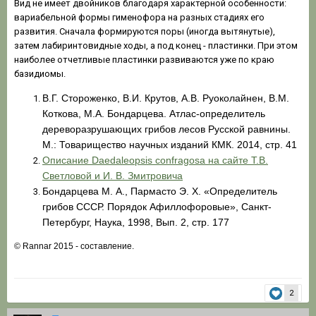
Вид не имеет двойников благодаря характерной особенности:
вариабельной формы гименофора на разных стадиях его
развития. Сначала формируются поры (иногда вытянутые),
затем лабиринтовидные ходы, а под конец - пластинки. При этом
наиболее отчетливые пластинки развиваются уже по краю
базидиомы.
В.Г. Стороженко, В.И. Крутов, А.В. Руоколайнен, В.М.
Коткова, М.А. Бондарцева. Атлас-определитель
дереворазрушающих грибов лесов Русской равнины.
М.: Товарищество научных изданий КМК. 2014, стр. 41
Описание Daedaleopsis confragosa на сайте
Т.В.
Светловой и И. В. Змитровича
Бондарцева М. А., Пармасто Э. Х. «Оп
ределитель
грибов СССР. Порядок Афиллофоровые», Санкт-
Петербург, Наука, 1998, Вып. 2, стр. 177
© Rannar 2015 - составление.
2