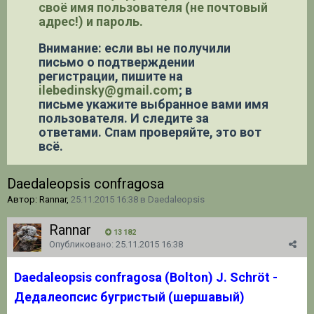
своё имя пользователя (не почтовый
адрес!) и пароль.
Внимание: если вы не получили
письмо о подтверждении
регистрации,
пишите на
ilebedinsky@gmail.com
; в
письме укажите выбранное вами имя
пользователя. И следите за
ответами. Спам проверяйте, это вот
всё.
Daedaleopsis confragosa
Автор: Rannar,
25.11.2015 16:38
в
Daedaleopsis
Rannar
13 182
Опубликовано:
25.11.2015 16:38
Daedaleopsis confragosa (Bolton) J. Schröt -
Дедалеопсис бугристый (шершавый)