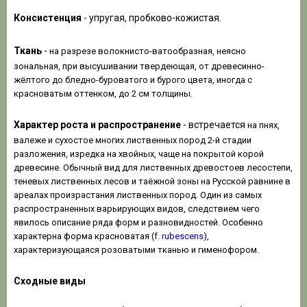
Консистенция
- упругая, пробково-кожистая.
Ткань
-
на разрезе волокнисто-ватообразная, неясно
зональная, при высушивании твердеющая, от древесинно-
жёлтого до бледно-буроватого и бурого цвета, иногда с
красноватым оттенком, до 2 см толщины.
Характер роста и распространение
- встречается
на пнях,
валеже и сухостое многих лиственных пород 2-й стадии
разложения, изредка на хвойных, чаще на покрытой корой
древесине. Обычный вид для лиственных древостоев лесостепи,
теневых лиственных лесов и таёжной зоны на Русской равнине в
ареалах произрастания лиственных пород. Один из самых
распространенных варьирующих видов, следствием чего
явилось описание ряда форм и разновидностей. Особенно
характерна форма красноватая (
f. rubescens
),
характеризующаяся розоватыми тканью и гименофором.
Сходные виды