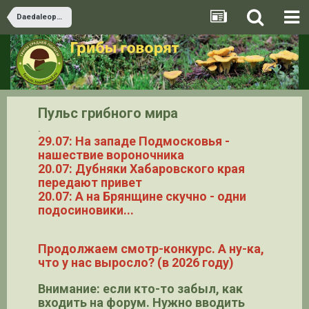
Daedaleopsis
Пульс грибного мира
.
29.07: На западе Подмосковья -
нашествие вороночника
20.07: Дубняки Хабаровского края
передают привет
20.07: А на Брянщине скучно - одни
подосиновики...
Продолжаем смотр-конкурс. А ну-ка,
что у нас выросло? (в 2026 году)
Внимание: если кто-то забыл, как
входить на форум. Нужно вводить