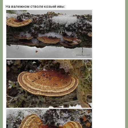
На валежном стволе козьей ивы: