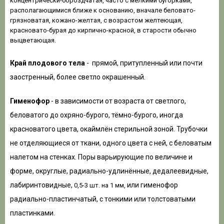
концентрически-бороздчатая, часто с мелкими бугорками,
располагающимися ближе к основанию, вначале беловато-
грязноватая, кожано-желтая, с возрастом желтеющая,
красновато-бурая до кирпично-красной, в старости обычно
выцветающая.
Край
плодового тела
- прямой, притупленный или почти
заостренный, более светло окрашенный.
Гименофор
- в зависимости от возраста от светлого,
беловатого до охряно-бурого, тёмно-бурого, иногда
красноватого цвета, окаймлён стерильной зоной. Трубочки
не отделяющиеся от ткани, одного цвета с ней, с беловатым
налетом на стенках. Поры варьирующие по величине и
форме, округлые, радиально-удлинённые, дедалеевидные,
лабиринтовидные,
или гименофор
0,5-3 шт. на 1 мм,
радиально-пластинчатый, с тонкими или толстоватыми
пластинками.