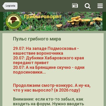
Lepiota
Пульс грибного мира
.
29.07: На западе Подмосковья -
нашествие вороночника
20.07: Дубняки Хабаровского края
передают привет
20.07: А на Брянщине скучно - одни
подосиновики...
Продолжаем смотр-конкурс. А ну-ка,
что у нас выросло? (в 2026 году)
Внимание: если кто-то забыл, как
входить на форум. Нужно вводить