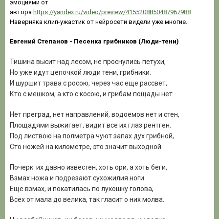
эмоциями от
автора
https://yandex.ru/video/preview/4155208850487967988
Наверняка клип-ужастик от нейросети видели уже многие.
Евгений Степанов
- Песенка грибников (Люди-тени)
Тишина высит над лесом, не проснулись петухи,
Но уже идут цепочкой люди тени, грибники.
И шуршит трава с росою, через час еще рассвет,
Кто с мешком, а кто с косою, и грибам пощады нет.
Нет преград, нет направлений, водоемов нет и стен,
Площадями выжигает, видит все их глаз рентген.
Под листвою на полметра чуют запах дух грибной,
Сто ножей на километре, это значит выходной.
Почерк их давно известен, хоть ори, а хоть беги,
Взмах ножа и подрезают сухожилия ноги.
Еще взмах, и покатилась по лукошку голова,
Всех от мала до велика, так гласит о них молва.