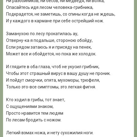
Ни разбойников, ни бесов, ни медведя, ни волка,
Опасайтесь идя лесом человека-грибника,
Подкрадется, не заметишь, со спины когда не ждешь,
И у каждого в кармане при себе острейший нож.
Заманухою по лесу прокатилась ау,
Отверну-ка я подальше, стороною обойду,
Если рядом затаюсь я и присяду на пенек,
Может все и обойдется, но пока же холодок.
И
глядите в оба глаза, чтоб не укусил грибник,
Чтобы этот страшный вирус в вашу душу не проник.
И пойдут сморчки, опята, мухоморы, трюфеля,
Только это-все симптомы, это легкая фигня.
Кто ходил в грибы, тот знает,
С ощущениями з
наком,
Просто нравится тем людям
По лесам бродить с ножом.
Легкий взмах ножа, и нету сухожилия ноги.