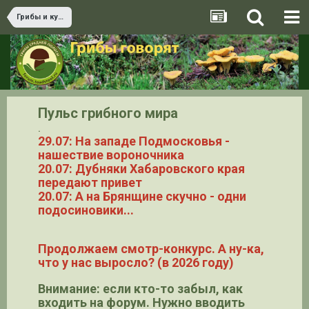
Грибы и культура
Пульс грибного мира
.
29.07: На западе Подмосковья -
нашествие вороночника
20.07: Дубняки Хабаровского края
передают привет
20.07: А на Брянщине скучно - одни
подосиновики...
Продолжаем смотр-конкурс. А ну-ка,
что у нас выросло? (в 2026 году)
Внимание: если кто-то забыл, как
входить на форум. Нужно вводить