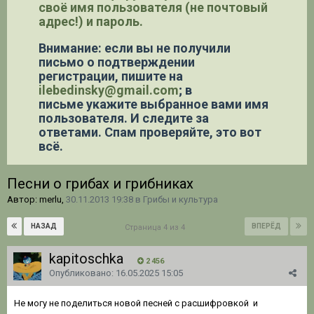
своё имя пользователя (не почтовый
адрес!) и пароль.
Внимание: если вы не получили
письмо о подтверждении
регистрации,
пишите на
ilebedinsky@gmail.com
; в
письме укажите выбранное вами имя
пользователя. И следите за
ответами. Спам проверяйте, это вот
всё.
Песни о грибах и грибниках
Автор: merlu,
30.11.2013 19:38
в
Грибы и культура
НАЗАД
ВПЕРЁД
Страница 4 из 4
kapitoschka
2 456
Опубликовано:
16.05.2025 15:05
Не могу не поделиться новой песней с расшифровкой и