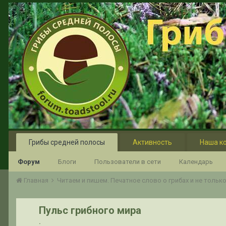
Грибы средней полосы
Активность
Наша к
Форум
Блоги
Пользователи в сети
Календарь
Главная
Читаем и пишем. Печатное слово о грибах и не тольк
Пульс грибного мира
.