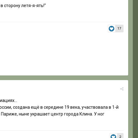
 в сторону летя-я-ять!"
17
иациях...
оссии, создана ещё в середине 19 века, участвовала в 1-й
ариже, ныне украшает центр города Клина. У ног
2