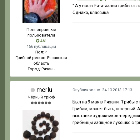
" А у нас в Ря-я-язани грибы с г
Однако, классика...
Полноправные
пользователи
461
156 публикаций
Пол:
♂
Грибной регион:
Рязанская
область
Город:
Рязань
merlu
Опубликовано:
24.10.2013 17:13
Чёрный трюф
Был на 9 мая в Рязани. "Грибы с
Грибам, может быть, и первый. А
выставке художников-передвижн
грибницы изящное лукошко с гри