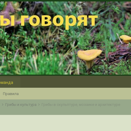
оманда
Правила
о
Грибы и культура
Грибы в скульптуре, мозаике и архитектуре