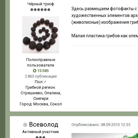
Чёрный трюф
Здесь размещаем фотофакты с "
художественных элементов арх
(живописные) изображения гриб
Малая пластика грибов как эле
Полноправные
пользователи
15 585
2 863 публикации
Пол:
♂
Грибной регион:
Стрешнево, Опалиха,
Снегири
Город:
Москва, Сокол
Всеволод
Опубликовано:
08.09.2013 12:35
Активный участник