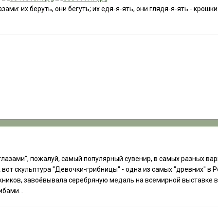
лазами: их беруть, они бегуть; их едя-я-ять, они глядя-я-ять - крошки
 глазами", пожалуй, самый популярный сувенир, в самых разных вар
 вот скульптура "Девочки-грибницы" - одна из самых "древних" в Р
иков, завоёвывала серебряную медаль на всемирной выставке в П
бами...