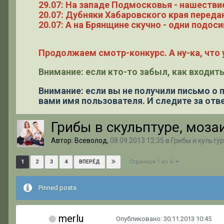
29.07: На западе Подмосковья - нашестви
20.07: Дубняки Хабаровского края переда
20.07: А на Брянщине скучно - одни подоси
Продолжаем смотр-конкурс. А ну-ка, что у
Внимание: если кто-то забыл, как входить
Внимание: если вы не получили письмо о
вами имя пользователя. И следите за отве
Грибы в скульптуре, моза
Автор: Всеволод,
08.09.2013 12:35
в
Грибы и культу
Страница 1 из 4
1
2
3
4
ВПЕРЁД
Pinned posts
merlu
Опубликовано:
30.11.2013 10:45