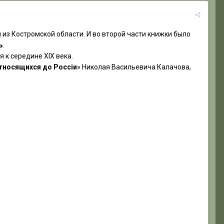
 из Костромской области. И во второй части книжки было
ь
.
 к середине XIX века.
относящихся до Россіи
» Николая Васильевича Калачова,