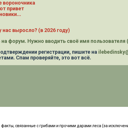
е вороночника
ют привет
новики...
 нас выросло? (в 2026 году)
 на форум. Нужно вводить своё имя пользователя (
 подтверждении регистрации,
пишите на
ilebedinsk
тами. Спам проверяйте, это вот всё.
факты, связанные с грибами и прочими дарами леса (за исключени