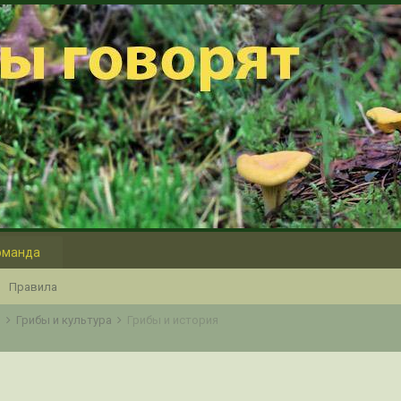
оманда
Правила
о
Грибы и культура
Грибы и история