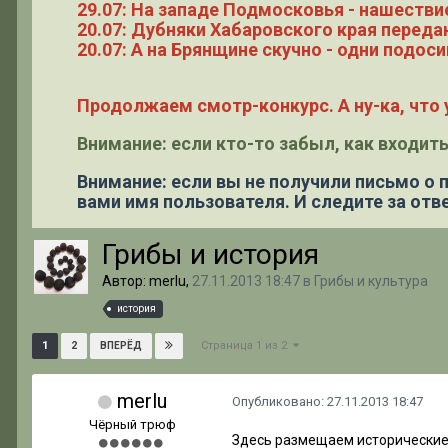
29.07: На западе Подмосковья - нашестви
20.07: Дубняки Хабаровского края переда
20.07: А на Брянщине скучно - одни подоси
Продолжаем смотр-конкурс. А ну-ка, что у
Внимание: если кто-то забыл, как входить
Внимание: если вы не получили письмо о
вами имя пользователя. И следите за отве
Грибы и история
Автор: merlu,
27.11.2013 18:47
в
Грибы и культура
история
Страница 1 из 2
1
2
ВПЕРЁД
merlu
Опубликовано:
27.11.2013 18:47
Чёрный трюф
Здесь размещаем исторические 