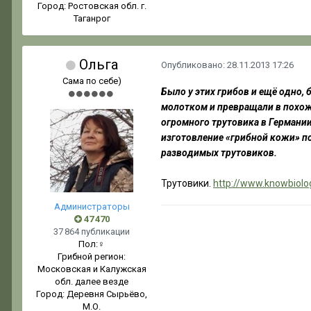
Город:
Ростовская обл. г.
Таганрог
Ольга
Опубликовано:
28.11.2013 17:26
Сама по себе)
Было у этих грибов и ещё одно,
молотком и превращали в похожи
огромного трутовика в Германии
изготовление «грибной кожи» п
разводимых трутовиков.
Трутовики.
http://www.knowbiolo
Администраторы
47 470
37 864 публикации
Пол:
♀
Грибной регион:
Московская и Калужская
обл. далее везде
Город:
Деревня Сырьёво,
М.О.