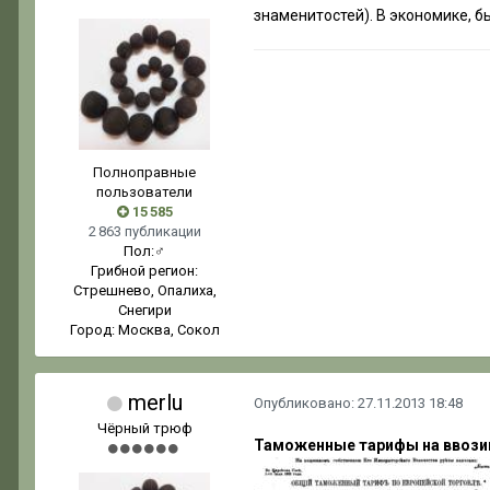
знаменитостей). В э
кономике, бы
Полноправные
пользователи
15 585
2 863 публикации
Пол:
♂
Грибной регион:
Стрешнево, Опалиха,
Снегири
Город:
Москва, Сокол
merlu
Опубликовано:
27.11.2013 18:48
Чёрный трюф
Таможенные тарифы на ввозимы