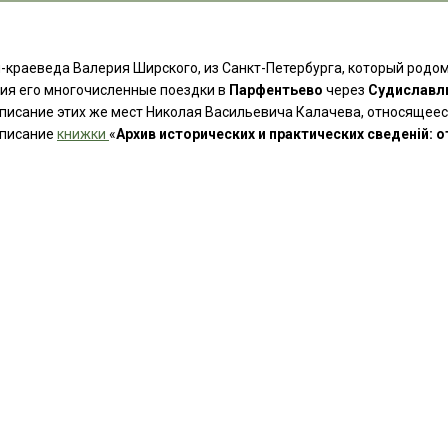
я-краеведа Валерия Ширского, из Санкт-Петербурга, который родом
ия его многочисленные поездки в
Парфентьево
через
Судиславл
описание этих же мест Николая Васильевича Калачева, относящееся
описание
книжки
«
Архив исторических и практических сведеній: 