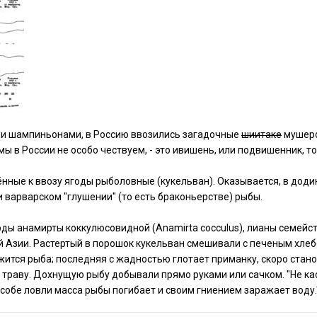
 и шампиньонами, в Россию ввозились загадочные
шиитаке
мушер
ы в России не особо чествуем, - это ивишень, или подвишенник, то ес
нные к ввозу ягоды рыболовные (кукельван). Оказывается, в дод
 варварском "глушении" (то есть браконьерстве) рыбы.
оды анамирты коккулюсовидной (Anamirta cocculus), лианы семей
й Азии. Растертый в порошок кукельван смешивали с печеным хле
ржится рыба; последняя с жадностью глотает приманку, скоро стан
в траву. Дохнущую рыбу добывали прямо руками или сачком. "Не к
собе ловли масса рыбы погибает и своим гниением заражает воду.