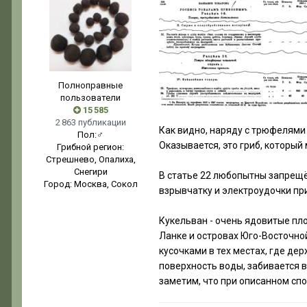
Полноправные
пользователи
15 585
2 863 публикации
Как видно, наряду с трюфелями
Пол:
♂
Оказывается, это гриб, который м
Грибной регион:
Стрешнево, Опалиха,
Снегири
В статье 22 любопытны запрещё
Город:
Москва, Сокол
взрывчатку и электроудочки при
Кукельван - очень ядовитые пл
Ланке и островах Юго-Восточно
кусочками в тех местах, где де
поверхность воды, забивается 
заметим, что при описанном спо