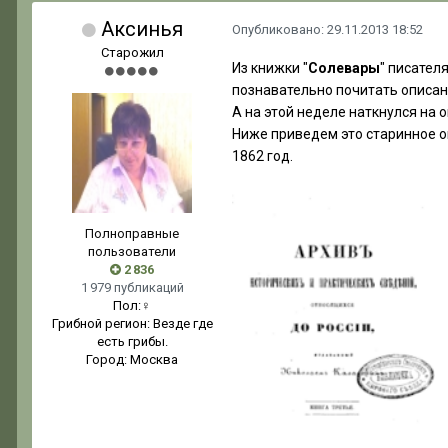
Аксинья
Опубликовано:
29.11.2013 18:52
Старожил
Из книжки "
Солевары
" писател
познавательно почитать описан
А на этой неделе наткнулся на 
Ниже приведем это старинное 
1862 год.
Полноправные
пользователи
2 836
1 979 публикаций
Пол:
♀
Грибной регион:
Везде где
есть грибы.
Город:
Москва