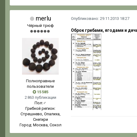
merlu
Опубликовано:
29.11.2013 18:27
Чёрный трюф
Оброк грибами, ягодами и ди
Полноправные
пользователи
15 585
2 863 публикации
Пол:
♂
Грибной регион:
Стрешнево, Опалиха,
Снегири
Город:
Москва, Сокол