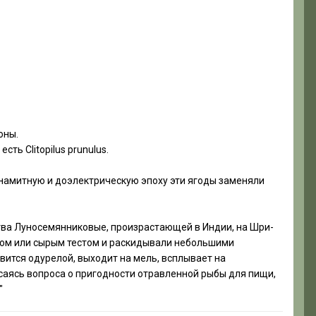
оны.
ть Clitopilus prunulus.
инамитную и доэлектрическую эпоху эти ягоды заменяли
ства Луносемянниковые, произрастающей в Индии, на Шри-
бом или сырым тестом и раскидывали небольшими
овится одурелой, выходит на мель, всплывает на
асаясь вопроса о пригодности отравленной рыбы для пищи,
"