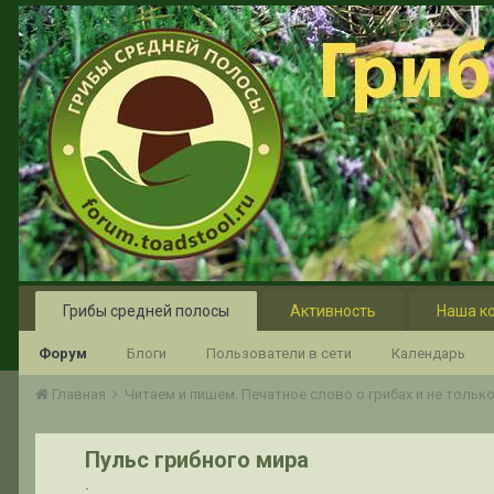
Грибы средней полосы
Активность
Наша к
Форум
Блоги
Пользователи в сети
Календарь
Главная
Читаем и пишем. Печатное слово о грибах и не тольк
Пульс грибного мира
.