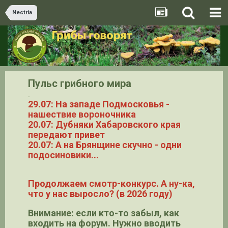
Nectria
Пульс грибного мира
.
29.07: На западе Подмосковья -
нашествие вороночника
20.07: Дубняки Хабаровского края
передают привет
20.07: А на Брянщине скучно - одни
подосиновики...
Продолжаем смотр-конкурс. А ну-ка,
что у нас выросло? (в 2026 году)
Внимание: если кто-то забыл, как
входить на форум. Нужно вводить