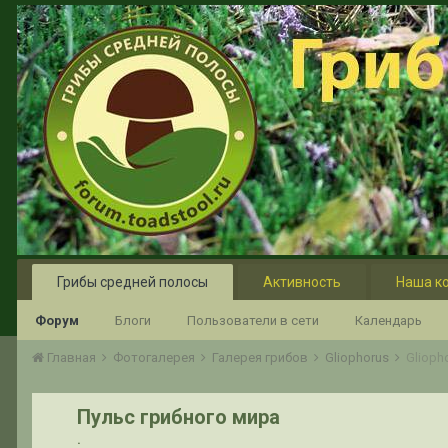
Грибы средней полосы
Активность
Наша к
Форум
Блоги
Пользователи в сети
Календарь
Главная
Фотогалерея
Галерея грибов
Gliophorus
Gliopho
Пульс грибного мира
.