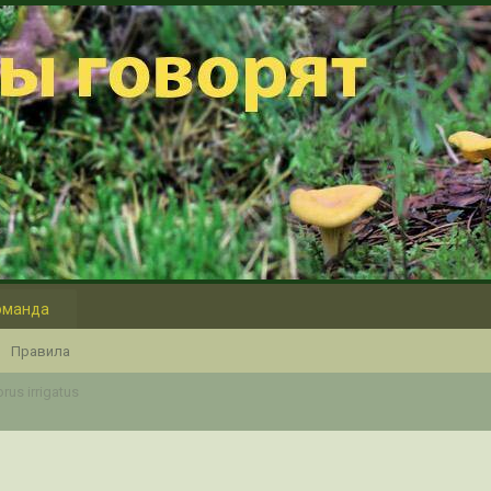
оманда
Правила
rus irrigatus