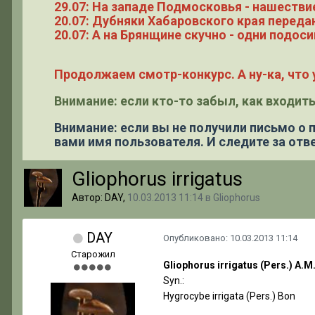
29.07: На западе Подмосковья - нашестви
20.07: Дубняки Хабаровского края переда
20.07: А на Брянщине скучно - одни подоси
Продолжаем смотр-конкурс. А ну-ка, что у
Внимание: если кто-то забыл, как входить
Внимание: если вы не получили письмо о
вами имя пользователя. И следите за отве
Gliophorus irrigatus
Автор: DAY,
10.03.2013 11:14
в
Gliophorus
DAY
Опубликовано:
10.03.2013 11:14
Старожил
Gliophorus irrigatus (Pers.) A.
Syn.:
Hygrocybe irrigata (Pers.) Bon