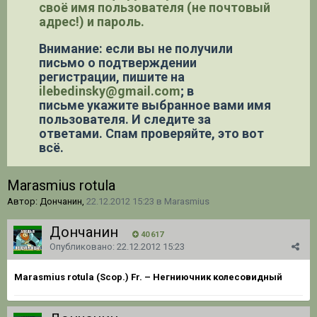
своё имя пользователя (не почтовый
адрес!) и пароль.
Внимание: если вы не получили
письмо о подтверждении
регистрации,
пишите на
ilebedinsky@gmail.com
; в
письме укажите выбранное вами имя
пользователя. И следите за
ответами. Спам проверяйте, это вот
всё.
Marasmius rotula
Автор: Дончанин,
22.12.2012 15:23
в
Marasmius
Дончанин
40 617
Опубликовано:
22.12.2012 15:23
Marasmius rotula (Scop.) Fr. – Негниючник колесовидный