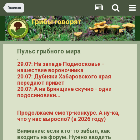
Главная
Пульс грибного мира
.
29.07: На западе Подмосковья -
нашествие вороночника
20.07: Дубняки Хабаровского края
передают привет
20.07: А на Брянщине скучно - одни
подосиновики...
Продолжаем смотр-конкурс. А ну-ка,
что у нас выросло? (в 2026 году)
Внимание: если кто-то забыл, как
входить на форум. Нужно вводить