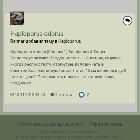
Haploporus odorus
Rannar добавил тему в
Haploporus
Haploporus odorus (Sommerf.) Bondartsev & Singer -
Гаплопорус пахучий Плодовые тела - 1-3-летние, сидячие,
иногда распростерто-отогнутые, половинчатые,
копытообразные, подушковидные, до 15 см шириной и до 8
см толщиной. Поверхность шляпки - тонкоопушенная,
позднее го...
10.11.2015 18:50
2 ответа
2
Политика конфиденциальности
Обратная связь
(c) Грибники & Игорь Лебединский
Использование материалов форума Грибы Средней Полосы