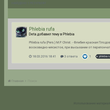
НАЙДЕНО 1 РЕЗУЛЬТАТ
Phlebia rufa
Deta добавил тему в
Phlebia
Phlebia rufa (Pers.) M.P. Christ. - Флебия красная 
восковидно-мясистое, при высыхании от перепончато
18.03.2016 18:41
3 ответа
1
phlebia r
Главная
Поиск
Использование материал