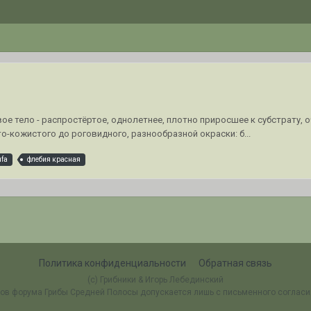
Плодовое тело - распростёртое, однолетнее, плотно приросшее к субстрат
-кожистого до роговидного, разнообразной окраски: б...
ufa
флебия красная
Политика конфиденциальности
Обратная связь
(c) Грибники & Игорь Лебединский
ов форума Грибы Средней Полосы допускается лишь с письменного соглас