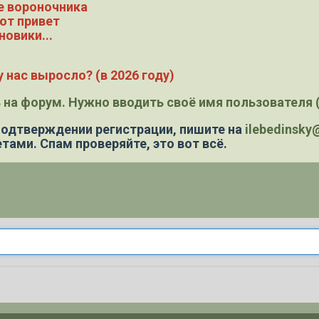
е вороночника
ют привет
новики...
 нас выросло? (в 2026 году)
 на форум. Нужно вводить своё имя пользователя (
 подтверждении регистрации,
пишите на
ilebedinsk
тами. Спам проверяйте, это вот всё.