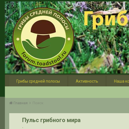
Грибы средней полосы
Активность
Наша к
Главная
Поиск
Пульс грибного мира
.