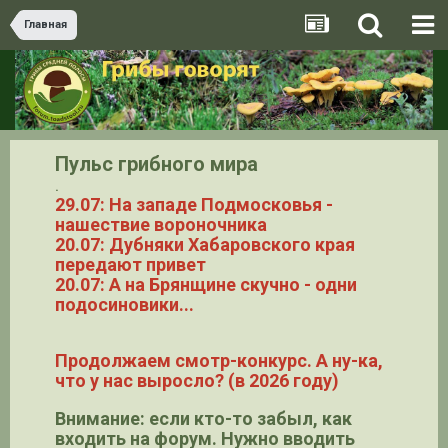
Главная
Пульс грибного мира
.
29.07: На западе Подмосковья -
нашествие вороночника
20.07: Дубняки Хабаровского края
передают привет
20.07: А на Брянщине скучно - одни
подосиновики...
Продолжаем смотр-конкурс. А ну-ка,
что у нас выросло? (в 2026 году)
Внимание: если кто-то забыл, как
входить на форум. Нужно вводить