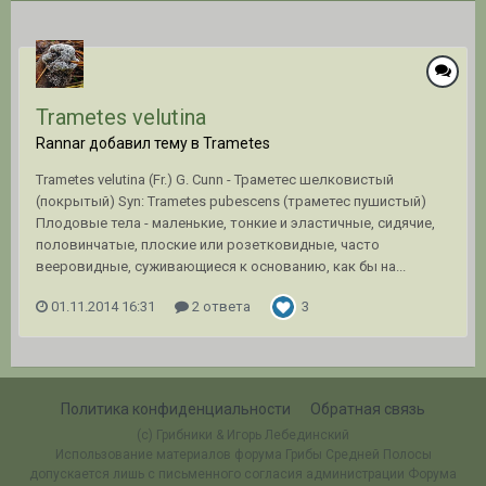
Trametes velutina
Rannar добавил тему в
Trametes
Trametes velutina (Fr.) G. Cunn - Траметес шелковистый
(покрытый) Syn: Trametes pubescens (траметес пушистый)
Плодовые тела - маленькие, тонкие и эластичные, сидячие,
половинчатые, плоские или розетковидные, часто
вееровидные, суживающиеся к основанию, как бы на...
01.11.2014 16:31
2 ответа
3
Политика конфиденциальности
Обратная связь
(c) Грибники & Игорь Лебединский
Использование материалов форума Грибы Средней Полосы
допускается лишь с письменного согласия администрации Форума