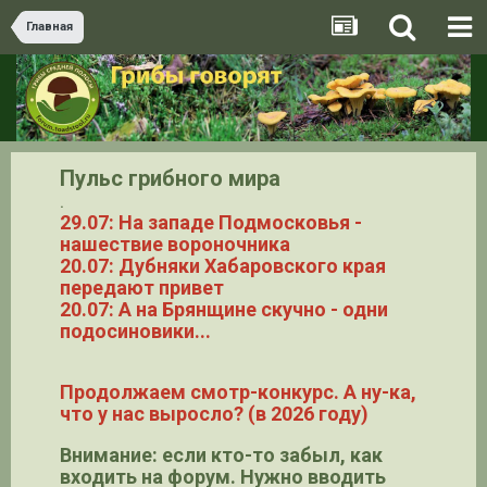
Главная
Пульс грибного мира
.
29.07: На западе Подмосковья -
нашествие вороночника
20.07: Дубняки Хабаровского края
передают привет
20.07: А на Брянщине скучно - одни
подосиновики...
Продолжаем смотр-конкурс. А ну-ка,
что у нас выросло? (в 2026 году)
Внимание: если кто-то забыл, как
входить на форум. Нужно вводить