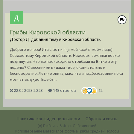
Грибы Кировской области
Доктор Д. добавил тему в
Кировская область
Доброго вечера! Итак, вот и я (и мой край в моём лице).
Создаю тему Кировской области. Надеюсь, земляки позже
подтянутся. Что же происходило с грибами на Вятке в эту
неделю? С весенними видами - всё, окончательно и
бесповоротно. Летние опята, маслята и подберёзовики пока
молчат вглухую. Ещё бы...
22.05.2023 20:23
148 ответов
12
Политика конфиденциальности
Обратная связь
(c) Грибники & Игорь Лебединский
Использование материалов форума Грибы Средней Полосы