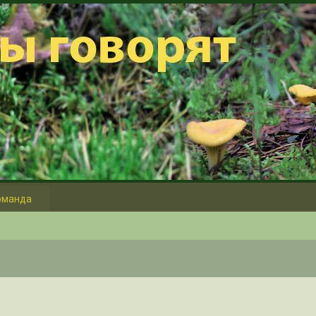
оманда