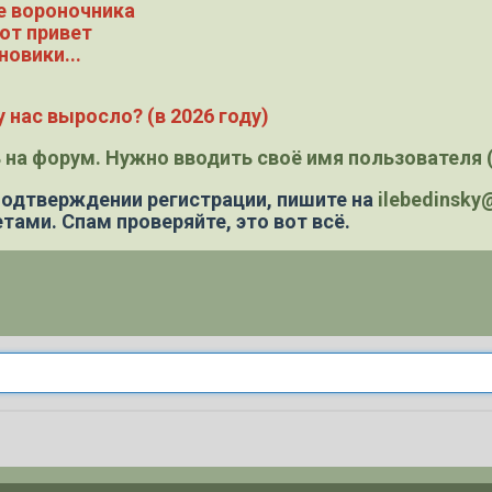
е вороночника
ют привет
новики...
 нас выросло? (в 2026 году)
 на форум. Нужно вводить своё имя пользователя (
 подтверждении регистрации,
пишите на
ilebedinsk
тами. Спам проверяйте, это вот всё.