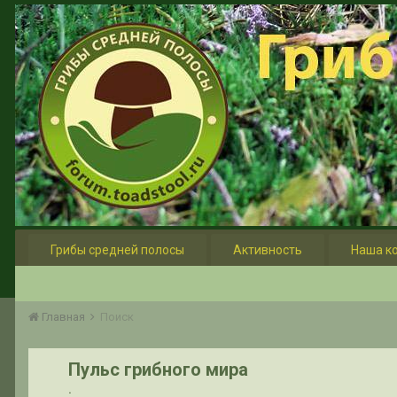
Грибы средней полосы
Активность
Наша к
Главная
Поиск
Пульс грибного мира
.