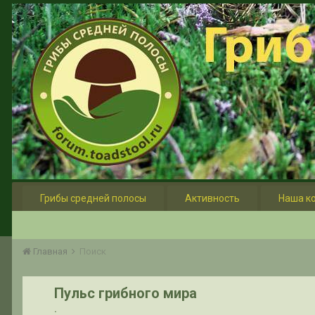
Грибы средней полосы
Активность
Наша к
Главная
Поиск
Пульс грибного мира
.