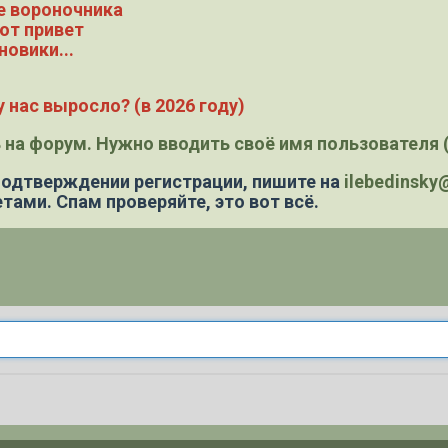
е вороночника
ют привет
новики...
 нас выросло? (в 2026 году)
 на форум. Нужно вводить своё имя пользователя (
 подтверждении регистрации,
пишите на
ilebedinsk
тами. Спам проверяйте, это вот всё.