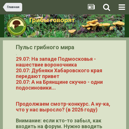
Главная
Пульс грибного мира
.
29.07: На западе Подмосковья -
нашествие вороночника
20.07: Дубняки Хабаровского края
передают привет
20.07: А на Брянщине скучно - одни
подосиновики...
Продолжаем смотр-конкурс. А ну-ка,
что у нас выросло? (в 2026 году)
Внимание: если кто-то забыл, как
входить на форум. Нужно вводить