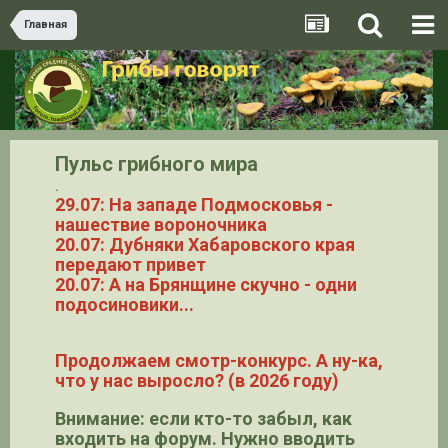
Главная
Пульс грибного мира
.
29.07: На западе Подмосковья -
нашествие вороночника
20.07: Дубняки Хабаровского края
передают привет
20.07: А на Брянщине скучно - одни
подосиновики...
Продолжаем смотр-конкурс. А ну-ка,
что у нас выросло? (в 2026 году)
Внимание: если кто-то забыл, как
входить на форум. Нужно вводить