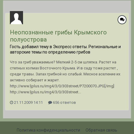
Неопознанные грибы Крымского
полуострова
Гость добавил тему в
Экспресс ответы. Региональные и
авторские темы по определению грибов
Что за гриб уважаемые? Мелкий 2-5 см шляпка. Растет на
степных холмах Восточного Крыма. И в саду тоже растет ,
среди травы. Запах грибной но слабый. Месное аселение их
активно собирает и жарит.
http://www.ljplus.ru/img4/3/0/303street/P7200070.JPG[/img]
http://www.ljplus.ru/img4/3/0/303street...
21.11.2009 14:11
656 ответов
Политика конфиденциальности
Обратная связь