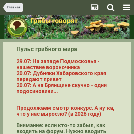
Главная
Пульс грибного мира
.
29.07: На западе Подмосковья -
нашествие вороночника
20.07: Дубняки Хабаровского края
передают привет
20.07: А на Брянщине скучно - одни
подосиновики...
Продолжаем смотр-конкурс. А ну-ка,
что у нас выросло? (в 2026 году)
Внимание: если кто-то забыл, как
входить на форум. Нужно вводить