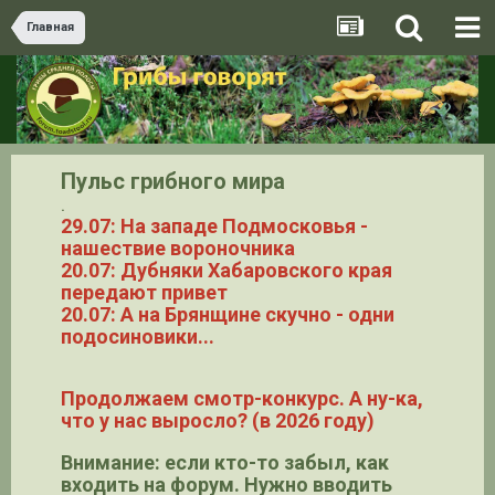
Главная
Пульс грибного мира
.
29.07: На западе Подмосковья -
нашествие вороночника
20.07: Дубняки Хабаровского края
передают привет
20.07: А на Брянщине скучно - одни
подосиновики...
Продолжаем смотр-конкурс. А ну-ка,
что у нас выросло? (в 2026 году)
Внимание: если кто-то забыл, как
входить на форум. Нужно вводить