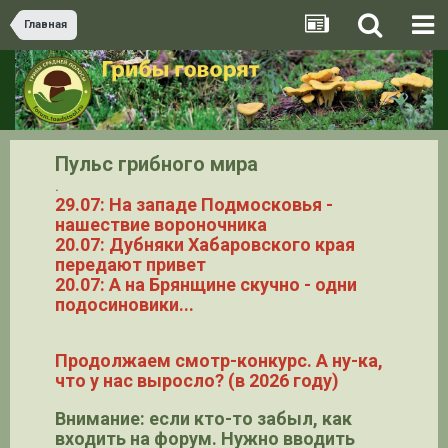
Главная
Пульс грибного мира
.
29.07: На западе Подмосковья -
нашествие вороночника
20.07: Дубняки Хабаровского края
передают привет
20.07: А на Брянщине скучно - одни
подосиновики...
Продолжаем смотр-конкурс. А ну-ка,
что у нас выросло? (в 2026 году)
Внимание: если кто-то забыл, как
входить на форум. Нужно вводить