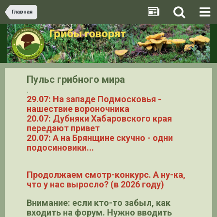
Главная
Пульс грибного мира
.
29.07: На западе Подмосковья -
нашествие вороночника
20.07: Дубняки Хабаровского края
передают привет
20.07: А на Брянщине скучно - одни
подосиновики...
Продолжаем смотр-конкурс. А ну-ка,
что у нас выросло? (в 2026 году)
Внимание: если кто-то забыл, как
входить на форум. Нужно вводить