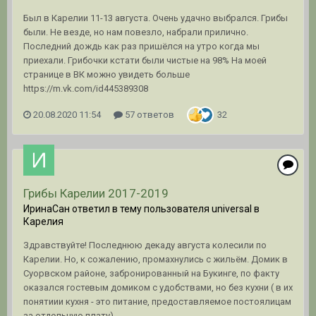
Был в Карелии 11-13 августа. Очень удачно выбрался. Грибы
были. Не везде, но нам повезло, набрали прилично.
Последний дождь как раз пришёлся на утро когда мы
приехали. Грибочки кстати были чистые на 98% На моей
странице в ВК можно увидеть больше
https://m.vk.com/id445389308
20.08.2020 11:54
57 ответов
32
Грибы Карелии 2017-2019
ИринаСан ответил в тему пользователя universal в
Карелия
Здравствуйте! Последнюю декаду августа колесили по
Карелии. Но, к сожалению, промахнулись с жильём. Домик в
Суорвском районе, забронированный на Букинге, по факту
оказался гостевым домиком с удобствами, но без кухни ( в их
понятиии кухня - это питание, предоставляемое постоялицам
за отдельную плату)...