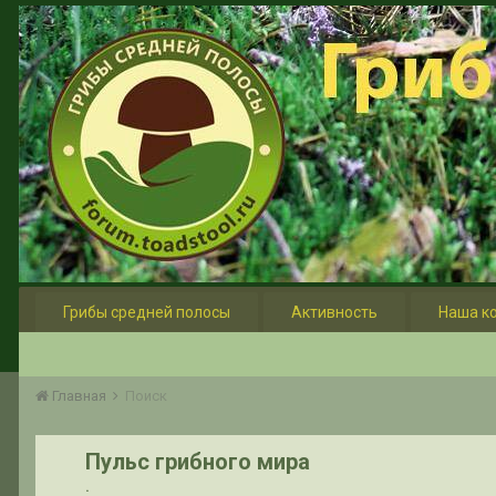
Грибы средней полосы
Активность
Наша к
Главная
Поиск
Пульс грибного мира
.