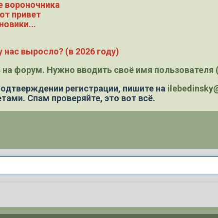
е вороночника
ют привет
новики...
 нас выросло? (в 2026 году)
 на форум. Нужно вводить своё имя пользователя (
 подтверждении регистрации,
пишите на
ilebedinsk
тами. Спам проверяйте, это вот всё.