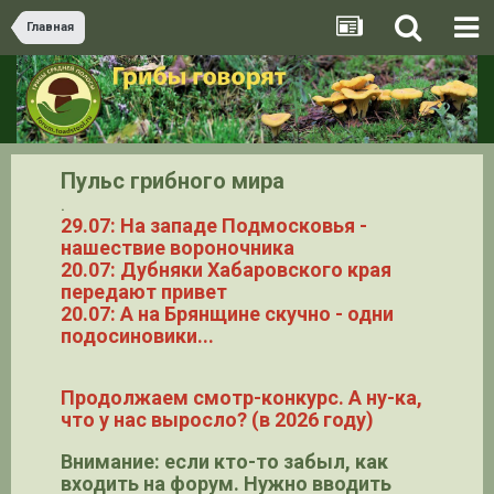
Главная
Пульс грибного мира
.
29.07: На западе Подмосковья -
нашествие вороночника
20.07: Дубняки Хабаровского края
передают привет
20.07: А на Брянщине скучно - одни
подосиновики...
Продолжаем смотр-конкурс. А ну-ка,
что у нас выросло? (в 2026 году)
Внимание: если кто-то забыл, как
входить на форум. Нужно вводить