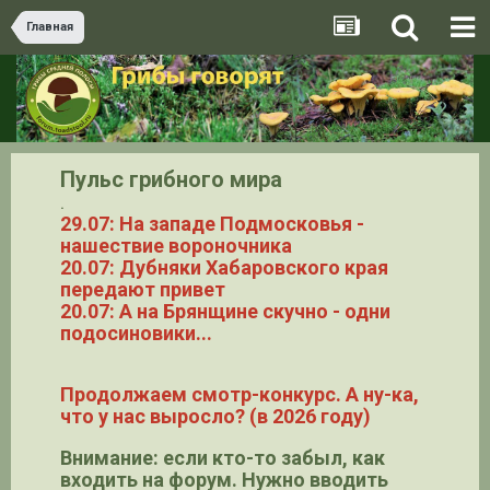
Главная
Пульс грибного мира
.
29.07: На западе Подмосковья -
нашествие вороночника
20.07: Дубняки Хабаровского края
передают привет
20.07: А на Брянщине скучно - одни
подосиновики...
Продолжаем смотр-конкурс. А ну-ка,
что у нас выросло? (в 2026 году)
Внимание: если кто-то забыл, как
входить на форум. Нужно вводить