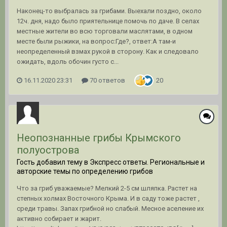
Наконец-то выбралась за грибами. Выехали поздно, около
12ч. дня, надо было приятельнице помочь по даче. В селах
местные жители во всю торговали маслятами, в одном
месте были рыжики, на вопрос:Где?, ответ:А там-и
неопределенный взмах рукой в сторону. Как и следовало
ожидать, вдоль обочин густо с...
16.11.2020 23:31
70 ответов
20
Неопознанные грибы Крымского
полуострова
Гость добавил тему в
Экспресс ответы. Региональные и
авторские темы по определению грибов
Что за гриб уважаемые? Мелкий 2-5 см шляпка. Растет на
степных холмах Восточного Крыма. И в саду тоже растет ,
среди травы. Запах грибной но слабый. Месное аселение их
активно собирает и жарит.