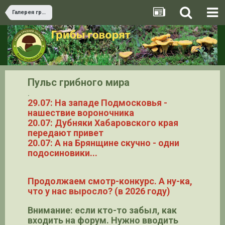
Галерея грибов
Пульс грибного мира
.
29.07: На западе Подмосковья -
нашествие вороночника
20.07: Дубняки Хабаровского края
передают привет
20.07: А на Брянщине скучно - одни
подосиновики...
Продолжаем смотр-конкурс. А ну-ка,
что у нас выросло? (в 2026 году)
Внимание: если кто-то забыл, как
входить на форум. Нужно вводить