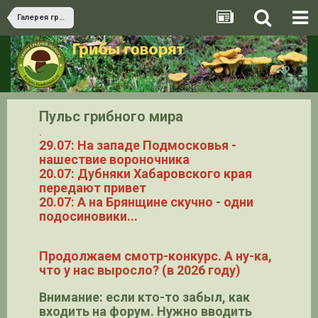
Галерея грибов
Пульс грибного мира
.
29.07: На западе Подмосковья -
нашествие вороночника
20.07: Дубняки Хабаровского края
передают привет
20.07: А на Брянщине скучно - одни
подосиновики...
Продолжаем смотр-конкурс. А ну-ка,
что у нас выросло? (в 2026 году)
Внимание: если кто-то забыл, как
входить на форум. Нужно вводить