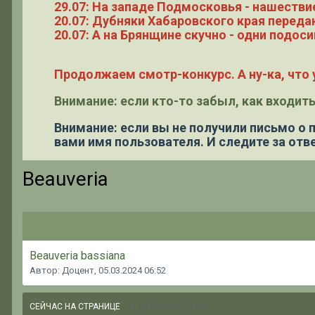
29.07: На западе Подмосковья - нашестви
20.07: Дубняки Хабаровского края переда
20.07: А на Брянщине скучно - одни подоси
Продолжаем смотр-конкурс. А ну-ка, что у
Внимание: если кто-то забыл, как входить
Внимание: если вы не получили письмо о
вами имя пользователя. И следите за отве
Beauveria
Beauveria bassiana
Автор: Доцент,
05.03.2024 06:52
0 ПОЛЬЗОВАТЕЛЕЙ
СЕЙЧАС НА СТРАНИЦЕ