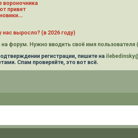
е вороночника
ют привет
новики...
 нас выросло? (в 2026 году)
 на форум. Нужно вводить своё имя пользователя (
 подтверждении регистрации,
пишите на
ilebedinsk
тами. Спам проверяйте, это вот всё.