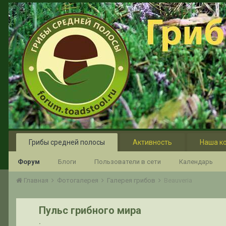
Грибы средней полосы
Активность
Наша к
Форум
Блоги
Пользователи в сети
Календарь
Главная
Фотогалерея
Галерея грибов
Beauveria
Пульс грибного мира
.