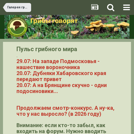
Галерея грибов
Пульс грибного мира
.
29.07: На западе Подмосковья -
нашествие вороночника
20.07: Дубняки Хабаровского края
передают привет
20.07: А на Брянщине скучно - одни
подосиновики...
Продолжаем смотр-конкурс. А ну-ка,
что у нас выросло? (в 2026 году)
Внимание: если кто-то забыл, как
входить на форум. Нужно вводить