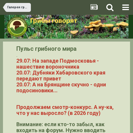
Галерея грибов
Пульс грибного мира
.
29.07: На западе Подмосковья -
нашествие вороночника
20.07: Дубняки Хабаровского края
передают привет
20.07: А на Брянщине скучно - одни
подосиновики...
Продолжаем смотр-конкурс. А ну-ка,
что у нас выросло? (в 2026 году)
Внимание: если кто-то забыл, как
входить на форум. Нужно вводить