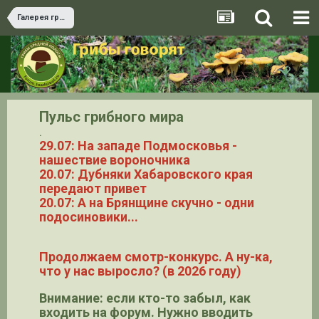
Галерея грибов
Пульс грибного мира
.
29.07: На западе Подмосковья -
нашествие вороночника
20.07: Дубняки Хабаровского края
передают привет
20.07: А на Брянщине скучно - одни
подосиновики...
Продолжаем смотр-конкурс. А ну-ка,
что у нас выросло? (в 2026 году)
Внимание: если кто-то забыл, как
входить на форум. Нужно вводить