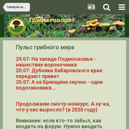
Галерея миксомицетов
Пульс грибного мира
.
29.07: На западе Подмосковья -
нашествие вороночника
20.07: Дубняки Хабаровского края
передают привет
20.07: А на Брянщине скучно - одни
подосиновики...
Продолжаем смотр-конкурс. А ну-ка,
что у нас выросло? (в 2026 году)
Внимание: если кто-то забыл, как
входить на форум. Нужно вводить