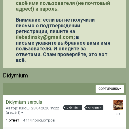
своё имя пользователя (не почтовый
адрес!) и пароль.
Внимание: если вы не получили
письмо о подтверждении
регистрации,
пишите на
ilebedinsky@gmail.com
; в
письме укажите выбранное вами имя
пользователя. И следите за
ответами. Спам проверяйте, это вот
всё.
Didymium
СОРТИРОВКА
Didymium serpula
Автор: Юкош,
28.04.2020 19:22
didymium
слизевик
28.04.20
(и ещё 1)
19:35
1
ответ
4 114
просмотров