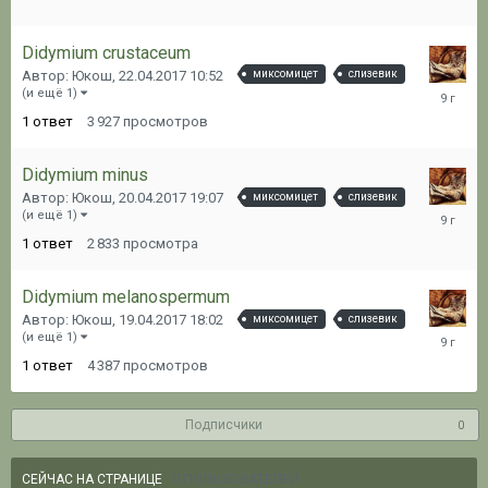
Didymium crustaceum
Автор: Юкош,
22.04.2017 10:52
миксомицет
слизевик
22.04.20
(и ещё 1)
11:15
1
ответ
3 927
просмотров
Didymium minus
Автор: Юкош,
20.04.2017 19:07
миксомицет
слизевик
20.04.20
(и ещё 1)
19:25
1
ответ
2 833
просмотра
Didymium melanospermum
Автор: Юкош,
19.04.2017 18:02
миксомицет
слизевик
19.04.20
(и ещё 1)
18:12
1
ответ
4 387
просмотров
Подписчики
0
0 ПОЛЬЗОВАТЕЛЕЙ
СЕЙЧАС НА СТРАНИЦЕ