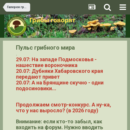
Галерея грибов
Пульс грибного мира
.
29.07: На западе Подмосковья -
нашествие вороночника
20.07: Дубняки Хабаровского края
передают привет
20.07: А на Брянщине скучно - одни
подосиновики...
Продолжаем смотр-конкурс. А ну-ка,
что у нас выросло? (в 2026 году)
Внимание: если кто-то забыл, как
входить на форум. Нужно вводить