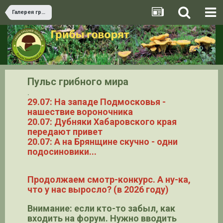
Галерея грибов
Пульс грибного мира
.
29.07: На западе Подмосковья -
нашествие вороночника
20.07: Дубняки Хабаровского края
передают привет
20.07: А на Брянщине скучно - одни
подосиновики...
Продолжаем смотр-конкурс. А ну-ка,
что у нас выросло? (в 2026 году)
Внимание: если кто-то забыл, как
входить на форум. Нужно вводить