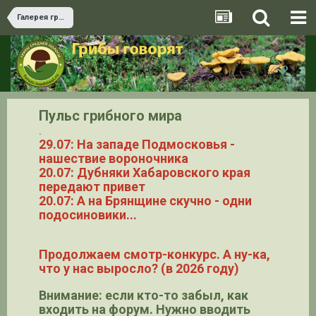
Галерея грибов
Пульс грибного мира
.
29.07: На западе Подмосковья -
нашествие вороночника
20.07: Дубняки Хабаровского края
передают привет
20.07: А на Брянщине скучно - одни
подосиновики...
Продолжаем смотр-конкурс. А ну-ка,
что у нас выросло? (в 2026 году)
Внимание: если кто-то забыл, как
входить на форум. Нужно вводить