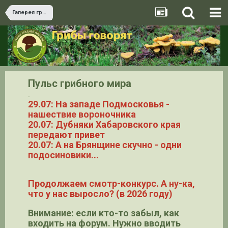
Галерея грибов
Пульс грибного мира
.
29.07: На западе Подмосковья -
нашествие вороночника
20.07: Дубняки Хабаровского края
передают привет
20.07: А на Брянщине скучно - одни
подосиновики...
Продолжаем смотр-конкурс. А ну-ка,
что у нас выросло? (в 2026 году)
Внимание: если кто-то забыл, как
входить на форум. Нужно вводить