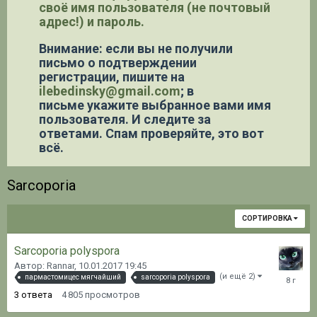
своё имя пользователя (не почтовый
адрес!) и пароль.
Внимание: если вы не получили
письмо о подтверждении
регистрации,
пишите на
ilebedinsky@gmail.com
; в
письме укажите выбранное вами имя
пользователя. И следите за
ответами. Спам проверяйте, это вот
всё.
Sarcoporia
СОРТИРОВКА
Sarcoporia polyspora
Автор: Rannar,
10.01.2017 19:45
11.02.20
(и ещё 2)
пармастомицес мягчайший
sarcoporia polyspora
18:10
3
ответа
4 805
просмотров