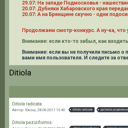
29.07: На западе Подмосковья - нашестви
20.07: Дубняки Хабаровского края переда
20.07: А на Брянщине скучно - одни подоси
Продолжаем смотр-конкурс. А ну-ка, что у
Внимание: если кто-то забыл, как входить
Внимание: если вы не получили письмо о
вами имя пользователя. И следите за отве
Ditiola
Ditiola radicata
Автор: Юкош,
28.06.2017 15:40
ditiola radicata
дитиола укоренённ
Ditiola peziziformis