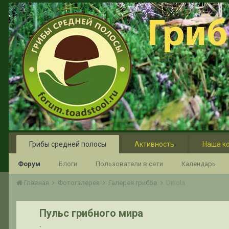
Грибы средней полосы
Активность
Наша к
Форум
Блоги
Пользователи в сети
Календарь
Главная
Фотогалерея
Галерея грибов
Ditiola
Пульс грибного мира
.