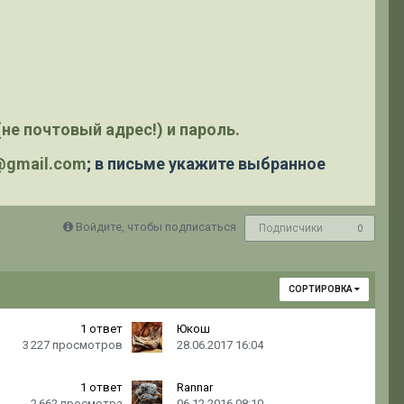
не почтовый адрес!) и пароль.
y@gmail.com
; в письме укажите выбранное
Войдите, чтобы подписаться
Подписчики
0
СОРТИРОВКА
1
ответ
Юкош
3 227
просмотров
28.06.2017 16:04
1
ответ
Rannar
2 662
просмотра
06.12.2016 08:10