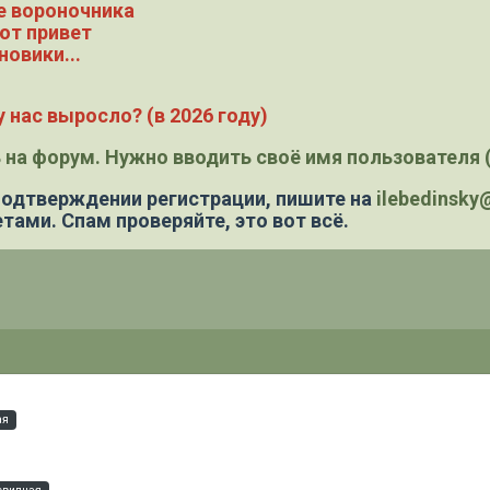
е вороночника
ют привет
новики...
 нас выросло? (в 2026 году)
 на форум. Нужно вводить своё имя пользователя (
 подтверждении регистрации,
пишите на
ilebedinsk
тами. Спам проверяйте, это вот всё.
ая